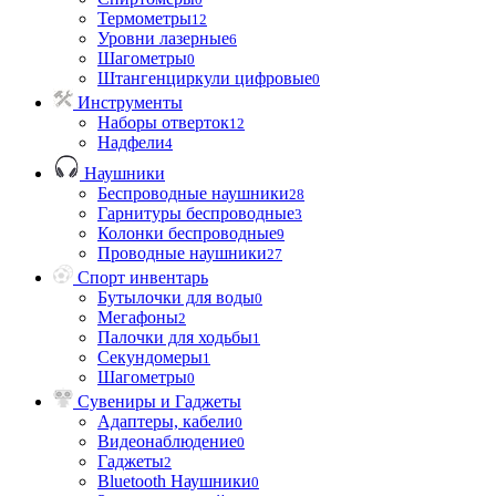
Термометры
12
Уровни лазерные
6
Шагометры
0
Штангенциркули цифровые
0
Инструменты
Наборы отверток
12
Надфели
4
Наушники
Беспроводные наушники
28
Гарнитуры беспроводные
3
Колонки беспроводные
9
Проводные наушники
27
Спорт инвентарь
Бутылочки для воды
0
Мегафоны
2
Палочки для ходьбы
1
Секундомеры
1
Шагометры
0
Сувениры и Гаджеты
Адаптеры, кабели
0
Видеонаблюдение
0
Гаджеты
2
Bluetooth Наушники
0