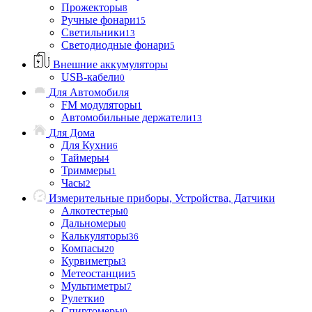
Прожекторы
8
Ручные фонари
15
Светильники
13
Светодиодные фонари
5
Внешние аккумуляторы
USB-кабели
0
Для Автомобиля
FM модуляторы
1
Автомобильные держатели
13
Для Дома
Для Кухни
6
Таймеры
4
Триммеры
1
Часы
2
Измерительные приборы, Устройства, Датчики
Алкотестеры
0
Дальномеры
0
Калькуляторы
36
Компасы
20
Курвиметры
3
Метеостанции
5
Мультиметры
7
Рулетки
0
Спиртомеры
0