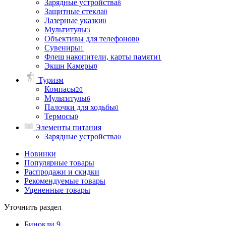
Зарядные устройства
8
Защитные стекла
0
Лазерные указки
0
Мультитулы
3
Объективы для телефонов
0
Сувениры
1
Флеш накопители, карты памяти
1
Экшн Камеры
0
Туризм
Компасы
20
Мультитулы
6
Палочки для ходьбы
0
Термосы
0
Элементы питания
Зарядные устройства
0
Новинки
Популярные товары
Распродажи и скидки
Рекомендуемые товары
Уцененные товары
Уточнить раздел
Бинокли
9