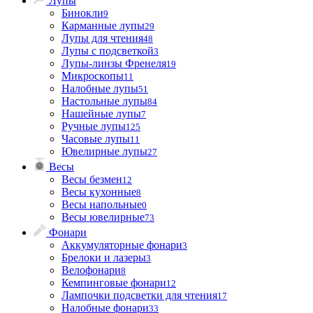
Лупы
Бинокли
9
Карманные лупы
29
Лупы для чтения
48
Лупы с подсветкой
3
Лупы-линзы Френеля
19
Микроскопы
11
Налобные лупы
51
Настольные лупы
84
Нашейные лупы
7
Ручные лупы
125
Часовые лупы
11
Ювелирные лупы
27
Весы
Весы безмен
12
Весы кухонные
8
Весы напольные
0
Весы ювелирные
73
Фонари
Аккумуляторные фонари
3
Брелоки и лазеры
3
Велофонари
8
Кемпинговые фонари
12
Лампочки подсветки для чтения
17
Налобные фонари
33