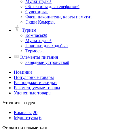
Мультитулы
3
Объективы для телефонов
0
Сувениры
1
Флеш накопители, карты памяти
1
Экшн Камеры
0
Туризм
Компасы
20
Мультитулы
6
Палочки для ходьбы
0
Термосы
0
Элементы питания
Зарядные устройства
0
Новинки
Популярные товары
Распродажи и скидки
Рекомендуемые товары
Уцененные товары
Уточнить раздел
Компасы
20
Мультитулы
6
Фильтр по параметрам