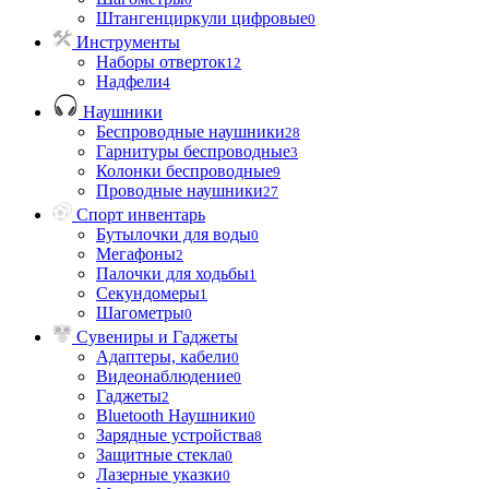
Штангенциркули цифровые
0
Инструменты
Наборы отверток
12
Надфели
4
Наушники
Беспроводные наушники
28
Гарнитуры беспроводные
3
Колонки беспроводные
9
Проводные наушники
27
Спорт инвентарь
Бутылочки для воды
0
Мегафоны
2
Палочки для ходьбы
1
Секундомеры
1
Шагометры
0
Сувениры и Гаджеты
Адаптеры, кабели
0
Видеонаблюдение
0
Гаджеты
2
Bluetooth Наушники
0
Зарядные устройства
8
Защитные стекла
0
Лазерные указки
0