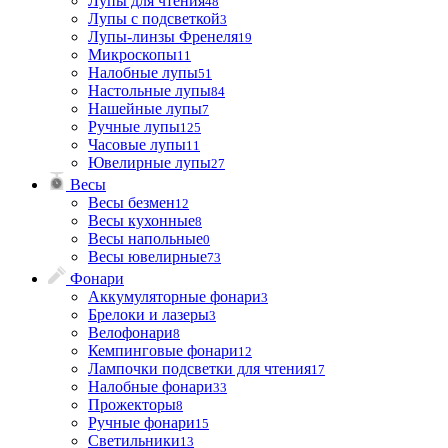
Лупы для чтения
48
Лупы с подсветкой
3
Лупы-линзы Френеля
19
Микроскопы
11
Налобные лупы
51
Настольные лупы
84
Нашейные лупы
7
Ручные лупы
125
Часовые лупы
11
Ювелирные лупы
27
Весы
Весы безмен
12
Весы кухонные
8
Весы напольные
0
Весы ювелирные
73
Фонари
Аккумуляторные фонари
3
Брелоки и лазеры
3
Велофонари
8
Кемпинговые фонари
12
Лампочки подсветки для чтения
17
Налобные фонари
33
Прожекторы
8
Ручные фонари
15
Светильники
13