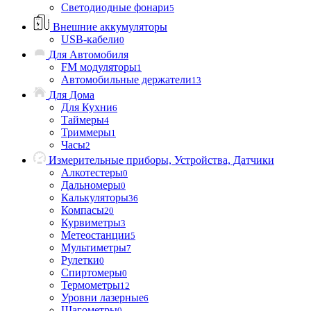
Светодиодные фонари
5
Внешние аккумуляторы
USB-кабели
0
Для Автомобиля
FM модуляторы
1
Автомобильные держатели
13
Для Дома
Для Кухни
6
Таймеры
4
Триммеры
1
Часы
2
Измерительные приборы, Устройства, Датчики
Алкотестеры
0
Дальномеры
0
Калькуляторы
36
Компасы
20
Курвиметры
3
Метеостанции
5
Мультиметры
7
Рулетки
0
Спиртомеры
0
Термометры
12
Уровни лазерные
6
Шагометры
0