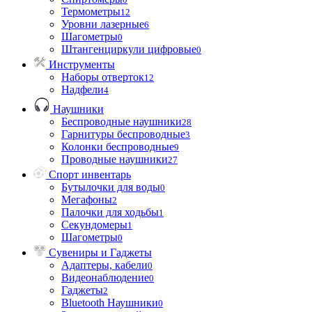
Термометры
12
Уровни лазерные
6
Шагометры
0
Штангенциркули цифровые
0
Инструменты
Наборы отверток
12
Надфели
4
Наушники
Беспроводные наушники
28
Гарнитуры беспроводные
3
Колонки беспроводные
9
Проводные наушники
27
Спорт инвентарь
Бутылочки для воды
0
Мегафоны
2
Палочки для ходьбы
1
Секундомеры
1
Шагометры
0
Сувениры и Гаджеты
Адаптеры, кабели
0
Видеонаблюдение
0
Гаджеты
2
Bluetooth Наушники
0