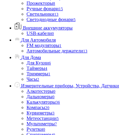
Прожекторы
8
Ручные фонари
15
Светильники
13
Светодиодные фонари
5
Внешние аккумуляторы
USB-кабели
0
Для Автомобиля
FM модуляторы
1
Автомобильные держатели
13
Для Дома
Для Кухни
6
Таймеры
4
Триммеры
1
Часы
2
Измерительные приборы, Устройства, Датчики
Алкотестеры
0
Дальномеры
0
Калькуляторы
36
Компасы
20
Курвиметры
3
Метеостанции
5
Мультиметры
7
Рулетки
0
Спиртомеры
0