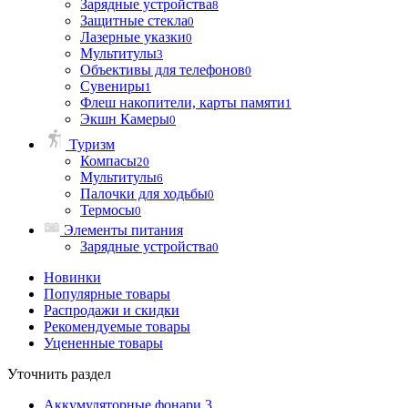
Зарядные устройства
8
Защитные стекла
0
Лазерные указки
0
Мультитулы
3
Объективы для телефонов
0
Сувениры
1
Флеш накопители, карты памяти
1
Экшн Камеры
0
Туризм
Компасы
20
Мультитулы
6
Палочки для ходьбы
0
Термосы
0
Элементы питания
Зарядные устройства
0
Новинки
Популярные товары
Распродажи и скидки
Рекомендуемые товары
Уцененные товары
Уточнить раздел
Аккумуляторные фонари
3