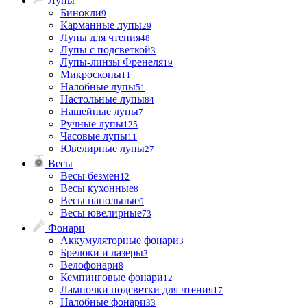
Лупы
Бинокли
9
Карманные лупы
29
Лупы для чтения
48
Лупы с подсветкой
3
Лупы-линзы Френеля
19
Микроскопы
11
Налобные лупы
51
Настольные лупы
84
Нашейные лупы
7
Ручные лупы
125
Часовые лупы
11
Ювелирные лупы
27
Весы
Весы безмен
12
Весы кухонные
8
Весы напольные
0
Весы ювелирные
73
Фонари
Аккумуляторные фонари
3
Брелоки и лазеры
3
Велофонари
8
Кемпинговые фонари
12
Лампочки подсветки для чтения
17
Налобные фонари
33