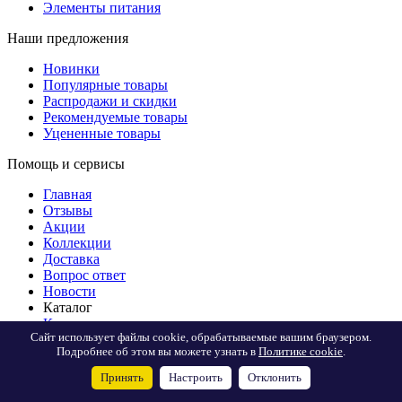
Элементы питания
Наши предложения
Новинки
Популярные товары
Распродажи и скидки
Рекомендуемые товары
Уцененные товары
Помощь и сервисы
Главная
Отзывы
Акции
Коллекции
Доставка
Вопрос ответ
Новости
Каталог
Контакты
Сайт использует файлы cookie, обрабатываемые вашим браузером.
Подробнее об этом вы можете узнать в
Политике cookie
.
+7 (495) 162-
0795
Принять
Настроить
Отклонить