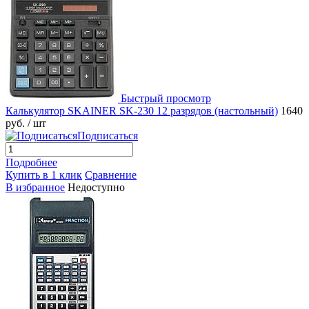
Быстрый просмотр
Калькулятор SKAINER SK-230 12 разрядов (настольный)
1640
руб.
/ шт
Подписаться
Подробнее
Купить в 1 клик
Сравнение
В избранное
Недоступно