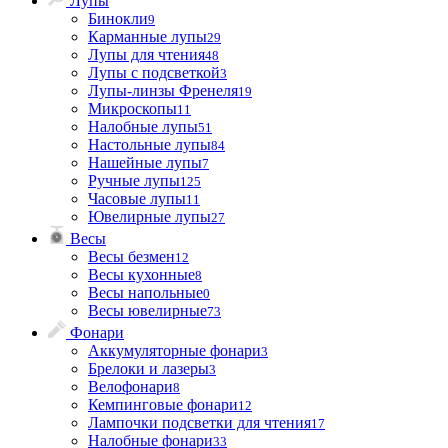
Лупы
Бинокли
9
Карманные лупы
29
Лупы для чтения
48
Лупы с подсветкой
3
Лупы-линзы Френеля
19
Микроскопы
11
Налобные лупы
51
Настольные лупы
84
Нашейные лупы
7
Ручные лупы
125
Часовые лупы
11
Ювелирные лупы
27
Весы
Весы безмен
12
Весы кухонные
8
Весы напольные
0
Весы ювелирные
73
Фонари
Аккумуляторные фонари
3
Брелоки и лазеры
3
Велофонари
8
Кемпинговые фонари
12
Лампочки подсветки для чтения
17
Налобные фонари
33