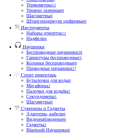
Термометры
12
Уровни лазерные
6
Шагометры
0
Штангенциркули цифровые
0
Инструменты
Наборы отверток
12
Надфели
4
Наушники
Беспроводные наушники
28
Гарнитуры беспроводные
3
Колонки беспроводные
9
Проводные наушники
27
Спорт инвентарь
Бутылочки для воды
0
Мегафоны
2
Палочки для ходьбы
1
Секундомеры
1
Шагометры
0
Сувениры и Гаджеты
Адаптеры, кабели
0
Видеонаблюдение
0
Гаджеты
2
Bluetooth Наушники
0