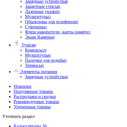
Зарядные устройства
8
Защитные стекла
0
Лазерные указки
0
Мультитулы
3
Объективы для телефонов
0
Сувениры
1
Флеш накопители, карты памяти
1
Экшн Камеры
0
Туризм
Компасы
20
Мультитулы
6
Палочки для ходьбы
0
Термосы
0
Элементы питания
Зарядные устройства
0
Новинки
Популярные товары
Распродажи и скидки
Рекомендуемые товары
Уцененные товары
Уточнить раздел
Калькуляторы
36