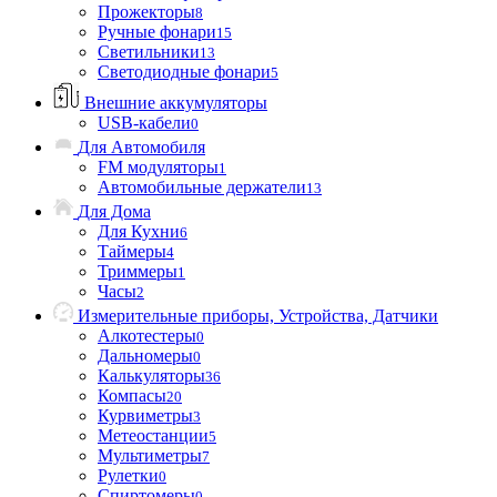
Прожекторы
8
Ручные фонари
15
Светильники
13
Светодиодные фонари
5
Внешние аккумуляторы
USB-кабели
0
Для Автомобиля
FM модуляторы
1
Автомобильные держатели
13
Для Дома
Для Кухни
6
Таймеры
4
Триммеры
1
Часы
2
Измерительные приборы, Устройства, Датчики
Алкотестеры
0
Дальномеры
0
Калькуляторы
36
Компасы
20
Курвиметры
3
Метеостанции
5
Мультиметры
7
Рулетки
0
Спиртомеры
0