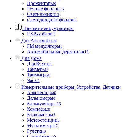
Прожекторы
8
Ручные фонари
15
Светильники
13
Светодиодные фонари
5
Внешние аккумуляторы
USB-кабели
0
Для Автомобиля
FM модуляторы
1
Автомобильные держатели
13
Для Дома
Для Кухни
6
Таймеры
4
Триммеры
1
Часы
2
Измерительные приборы, Устройства, Датчики
Алкотестеры
0
Дальномеры
0
Калькуляторы
36
Компасы
20
Курвиметры
3
Метеостанции
5
Мультиметры
7
Рулетки
0
Спиртомеры
0