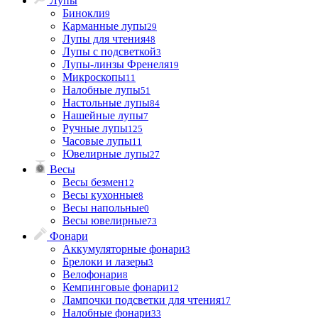
Лупы
Бинокли
9
Карманные лупы
29
Лупы для чтения
48
Лупы с подсветкой
3
Лупы-линзы Френеля
19
Микроскопы
11
Налобные лупы
51
Настольные лупы
84
Нашейные лупы
7
Ручные лупы
125
Часовые лупы
11
Ювелирные лупы
27
Весы
Весы безмен
12
Весы кухонные
8
Весы напольные
0
Весы ювелирные
73
Фонари
Аккумуляторные фонари
3
Брелоки и лазеры
3
Велофонари
8
Кемпинговые фонари
12
Лампочки подсветки для чтения
17
Налобные фонари
33