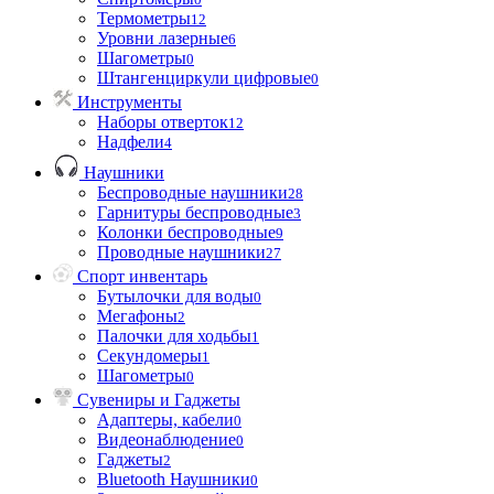
Термометры
12
Уровни лазерные
6
Шагометры
0
Штангенциркули цифровые
0
Инструменты
Наборы отверток
12
Надфели
4
Наушники
Беспроводные наушники
28
Гарнитуры беспроводные
3
Колонки беспроводные
9
Проводные наушники
27
Спорт инвентарь
Бутылочки для воды
0
Мегафоны
2
Палочки для ходьбы
1
Секундомеры
1
Шагометры
0
Сувениры и Гаджеты
Адаптеры, кабели
0
Видеонаблюдение
0
Гаджеты
2
Bluetooth Наушники
0