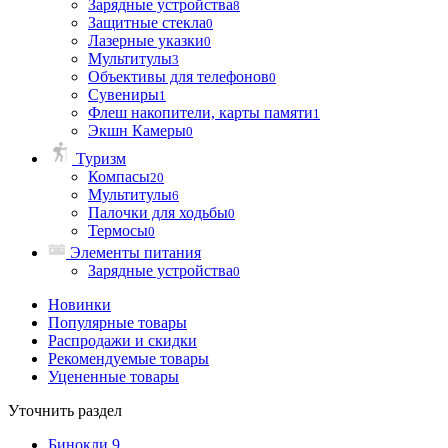
Зарядные устройства
8
Защитные стекла
0
Лазерные указки
0
Мультитулы
3
Объективы для телефонов
0
Сувениры
1
Флеш накопители, карты памяти
1
Экшн Камеры
0
Туризм
Компасы
20
Мультитулы
6
Палочки для ходьбы
0
Термосы
0
Элементы питания
Зарядные устройства
0
Новинки
Популярные товары
Распродажи и скидки
Рекомендуемые товары
Уцененные товары
Уточнить раздел
Бинокли
9