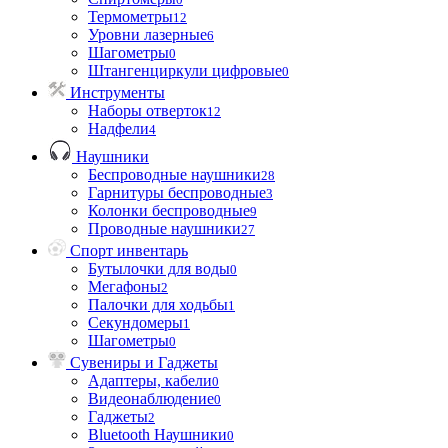
Термометры
12
Уровни лазерные
6
Шагометры
0
Штангенциркули цифровые
0
Инструменты
Наборы отверток
12
Надфели
4
Наушники
Беспроводные наушники
28
Гарнитуры беспроводные
3
Колонки беспроводные
9
Проводные наушники
27
Спорт инвентарь
Бутылочки для воды
0
Мегафоны
2
Палочки для ходьбы
1
Секундомеры
1
Шагометры
0
Сувениры и Гаджеты
Адаптеры, кабели
0
Видеонаблюдение
0
Гаджеты
2
Bluetooth Наушники
0