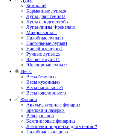
Лупы
Бинокли
9
Карманные лупы
29
Лупы для чтения
48
Лупы с подсветкой
3
Лупы-линзы Френеля
19
Микроскопы
11
Налобные лупы
51
Настольные лупы
84
Нашейные лупы
7
Ручные лупы
125
Часовые лупы
11
Ювелирные лупы
27
Весы
Весы безмен
12
Весы кухонные
8
Весы напольные
0
Весы ювелирные
73
Фонари
Аккумуляторные фонари
3
Брелоки и лазеры
3
Велофонари
8
Кемпинговые фонари
12
Лампочки подсветки для чтения
17
Налобные фонари
33