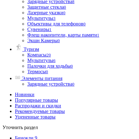
Зарядные устройства
8
Защитные стекла
0
Лазерные указки
0
Мультитулы
3
Объективы для телефонов
0
Сувениры
1
Флеш накопители, карты памяти
1
Экшн Камеры
0
Туризм
Компасы
20
Мультитулы
6
Палочки для ходьбы
0
Термосы
0
Элементы питания
Зарядные устройства
0
Новинки
Популярные товары
Распродажи и скидки
Рекомендуемые товары
Уцененные товары
Уточнить раздел
Бинокли
9