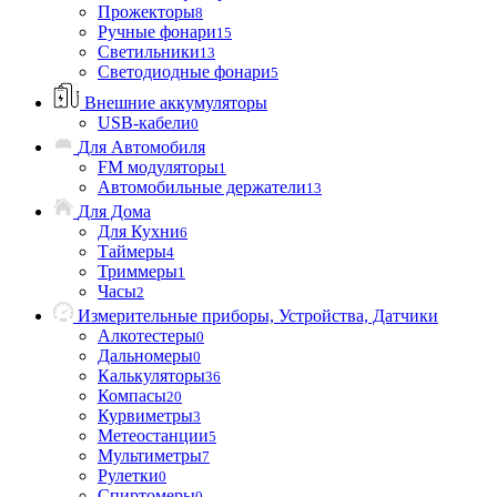
Прожекторы
8
Ручные фонари
15
Светильники
13
Светодиодные фонари
5
Внешние аккумуляторы
USB-кабели
0
Для Автомобиля
FM модуляторы
1
Автомобильные держатели
13
Для Дома
Для Кухни
6
Таймеры
4
Триммеры
1
Часы
2
Измерительные приборы, Устройства, Датчики
Алкотестеры
0
Дальномеры
0
Калькуляторы
36
Компасы
20
Курвиметры
3
Метеостанции
5
Мультиметры
7
Рулетки
0
Спиртомеры
0