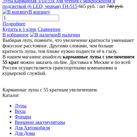
Лупа карманная 3/10/55x для чтения с микроскопом и
подсветкой (6 LED, черная) TH-515
665 руб.
/ шт
740 руб.
В корзину
Подробнее
Купить в 1 клик
Сравнение
В избранное
В наличии
Выбирая лупу, помните, что увеличение кратности уменьшает
фокусное расстояние. Другими словами, чем больше
кратность лупы, тем ближе нужно поднести её к глазу.
В нашем магазине assador.ru
карманные лупы с увеличением
55 крат
можно заказать on-line. Доставка в Москве и по всей
России осуществляется транспортными компаниями и
курьерской службой.
Карманные лупы с 55 кратным увеличением.
Каталог
Лупы
Весы
Фонари
Внешние аккумуляторы
Для Автомобиля
Для Дома