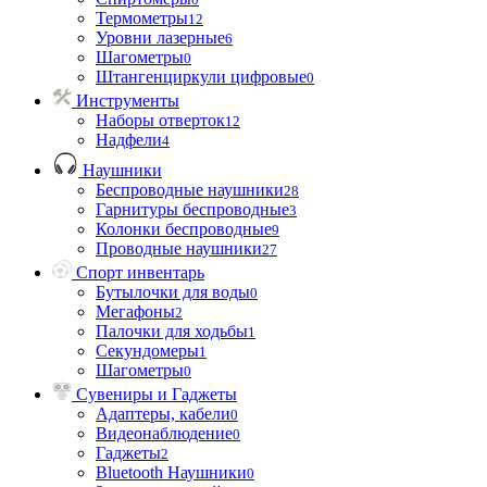
Термометры
12
Уровни лазерные
6
Шагометры
0
Штангенциркули цифровые
0
Инструменты
Наборы отверток
12
Надфели
4
Наушники
Беспроводные наушники
28
Гарнитуры беспроводные
3
Колонки беспроводные
9
Проводные наушники
27
Спорт инвентарь
Бутылочки для воды
0
Мегафоны
2
Палочки для ходьбы
1
Секундомеры
1
Шагометры
0
Сувениры и Гаджеты
Адаптеры, кабели
0
Видеонаблюдение
0
Гаджеты
2
Bluetooth Наушники
0