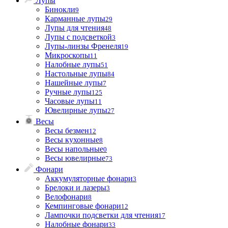
Лупы
Бинокли
9
Карманные лупы
29
Лупы для чтения
48
Лупы с подсветкой
3
Лупы-линзы Френеля
19
Микроскопы
11
Налобные лупы
51
Настольные лупы
84
Нашейные лупы
7
Ручные лупы
125
Часовые лупы
11
Ювелирные лупы
27
Весы
Весы безмен
12
Весы кухонные
8
Весы напольные
0
Весы ювелирные
73
Фонари
Аккумуляторные фонари
3
Брелоки и лазеры
3
Велофонари
8
Кемпинговые фонари
12
Лампочки подсветки для чтения
17
Налобные фонари
33