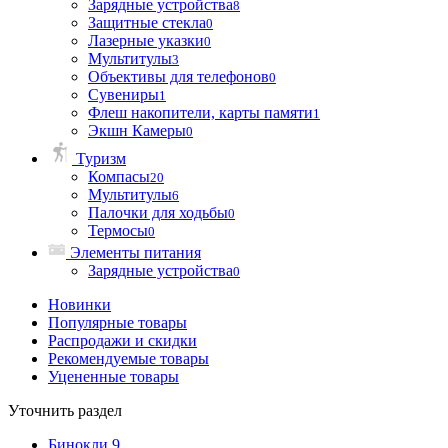
Зарядные устройства
8
Защитные стекла
0
Лазерные указки
0
Мультитулы
3
Объективы для телефонов
0
Сувениры
1
Флеш накопители, карты памяти
1
Экшн Камеры
0
Туризм
Компасы
20
Мультитулы
6
Палочки для ходьбы
0
Термосы
0
Элементы питания
Зарядные устройства
0
Новинки
Популярные товары
Распродажи и скидки
Рекомендуемые товары
Уцененные товары
Уточнить раздел
Бинокли
9