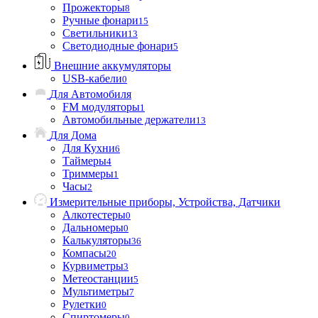
Прожекторы
8
Ручные фонари
15
Светильники
13
Светодиодные фонари
5
Внешние аккумуляторы
USB-кабели
0
Для Автомобиля
FM модуляторы
1
Автомобильные держатели
13
Для Дома
Для Кухни
6
Таймеры
4
Триммеры
1
Часы
2
Измерительные приборы, Устройства, Датчики
Алкотестеры
0
Дальномеры
0
Калькуляторы
36
Компасы
20
Курвиметры
3
Метеостанции
5
Мультиметры
7
Рулетки
0
Спиртомеры
0