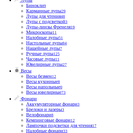
Лупы
Бинокли
9
Карманные лупы
29
Лупы для чтения
48
Лупы с подсветкой
3
Лупы-линзы Френеля
19
Микроскопы
11
Налобные лупы
51
Настольные лупы
84
Нашейные лупы
7
Ручные лупы
125
Часовые лупы
11
Ювелирные лупы
27
Весы
Весы безмен
12
Весы кухонные
8
Весы напольные
0
Весы ювелирные
73
Фонари
Аккумуляторные фонари
3
Брелоки и лазеры
3
Велофонари
8
Кемпинговые фонари
12
Лампочки подсветки для чтения
17
Налобные фонари
33