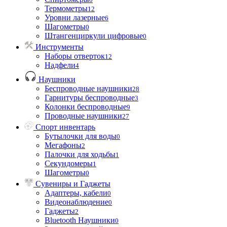
Термометры
12
Уровни лазерные
6
Шагометры
0
Штангенциркули цифровые
0
Инструменты
Наборы отверток
12
Надфели
4
Наушники
Беспроводные наушники
28
Гарнитуры беспроводные
3
Колонки беспроводные
9
Проводные наушники
27
Спорт инвентарь
Бутылочки для воды
0
Мегафоны
2
Палочки для ходьбы
1
Секундомеры
1
Шагометры
0
Сувениры и Гаджеты
Адаптеры, кабели
0
Видеонаблюдение
0
Гаджеты
2
Bluetooth Наушники
0