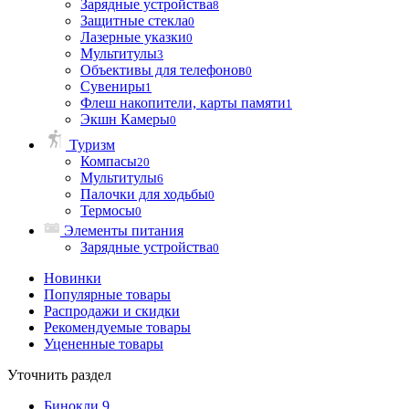
Зарядные устройства
8
Защитные стекла
0
Лазерные указки
0
Мультитулы
3
Объективы для телефонов
0
Сувениры
1
Флеш накопители, карты памяти
1
Экшн Камеры
0
Туризм
Компасы
20
Мультитулы
6
Палочки для ходьбы
0
Термосы
0
Элементы питания
Зарядные устройства
0
Новинки
Популярные товары
Распродажи и скидки
Рекомендуемые товары
Уцененные товары
Уточнить раздел
Бинокли
9