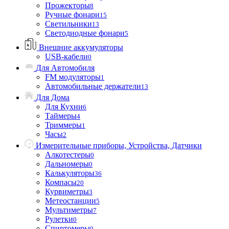
Прожекторы
8
Ручные фонари
15
Светильники
13
Светодиодные фонари
5
Внешние аккумуляторы
USB-кабели
0
Для Автомобиля
FM модуляторы
1
Автомобильные держатели
13
Для Дома
Для Кухни
6
Таймеры
4
Триммеры
1
Часы
2
Измерительные приборы, Устройства, Датчики
Алкотестеры
0
Дальномеры
0
Калькуляторы
36
Компасы
20
Курвиметры
3
Метеостанции
5
Мультиметры
7
Рулетки
0
Спиртомеры
0