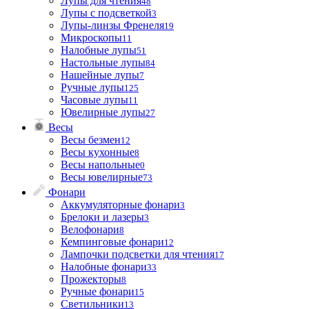
Лупы для чтения
48
Лупы с подсветкой
3
Лупы-линзы Френеля
19
Микроскопы
11
Налобные лупы
51
Настольные лупы
84
Нашейные лупы
7
Ручные лупы
125
Часовые лупы
11
Ювелирные лупы
27
Весы
Весы безмен
12
Весы кухонные
8
Весы напольные
0
Весы ювелирные
73
Фонари
Аккумуляторные фонари
3
Брелоки и лазеры
3
Велофонари
8
Кемпинговые фонари
12
Лампочки подсветки для чтения
17
Налобные фонари
33
Прожекторы
8
Ручные фонари
15
Светильники
13