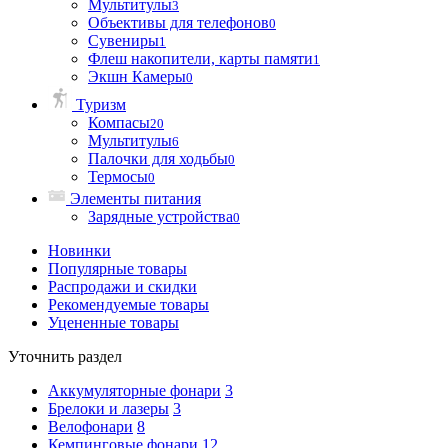
Мультитулы
3
Объективы для телефонов
0
Сувениры
1
Флеш накопители, карты памяти
1
Экшн Камеры
0
Туризм
Компасы
20
Мультитулы
6
Палочки для ходьбы
0
Термосы
0
Элементы питания
Зарядные устройства
0
Новинки
Популярные товары
Распродажи и скидки
Рекомендуемые товары
Уцененные товары
Уточнить раздел
Аккумуляторные фонари
3
Брелоки и лазеры
3
Велофонари
8
Кемпинговые фонари
12