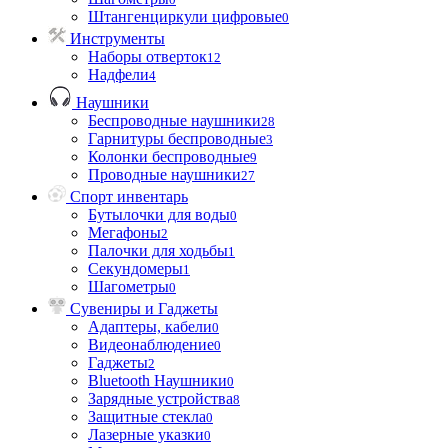
Штангенциркули цифровые
0
Инструменты
Наборы отверток
12
Надфели
4
Наушники
Беспроводные наушники
28
Гарнитуры беспроводные
3
Колонки беспроводные
9
Проводные наушники
27
Спорт инвентарь
Бутылочки для воды
0
Мегафоны
2
Палочки для ходьбы
1
Секундомеры
1
Шагометры
0
Сувениры и Гаджеты
Адаптеры, кабели
0
Видеонаблюдение
0
Гаджеты
2
Bluetooth Наушники
0
Зарядные устройства
8
Защитные стекла
0
Лазерные указки
0