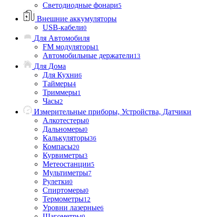
Светодиодные фонари
5
Внешние аккумуляторы
USB-кабели
0
Для Автомобиля
FM модуляторы
1
Автомобильные держатели
13
Для Дома
Для Кухни
6
Таймеры
4
Триммеры
1
Часы
2
Измерительные приборы, Устройства, Датчики
Алкотестеры
0
Дальномеры
0
Калькуляторы
36
Компасы
20
Курвиметры
3
Метеостанции
5
Мультиметры
7
Рулетки
0
Спиртомеры
0
Термометры
12
Уровни лазерные
6
Шагометры
0