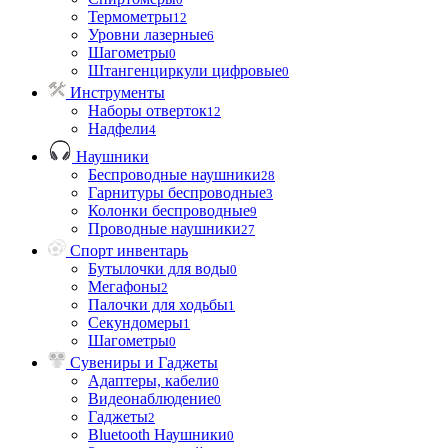
Термометры
12
Уровни лазерные
6
Шагометры
0
Штангенциркули цифровые
0
Инструменты
Наборы отверток
12
Надфели
4
Наушники
Беспроводные наушники
28
Гарнитуры беспроводные
3
Колонки беспроводные
9
Проводные наушники
27
Спорт инвентарь
Бутылочки для воды
0
Мегафоны
2
Палочки для ходьбы
1
Секундомеры
1
Шагометры
0
Сувениры и Гаджеты
Адаптеры, кабели
0
Видеонаблюдение
0
Гаджеты
2
Bluetooth Наушники
0