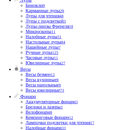
Лупы
Бинокли
9
Карманные лупы
29
Лупы для чтения
48
Лупы с подсветкой
3
Лупы-линзы Френеля
19
Микроскопы
11
Налобные лупы
51
Настольные лупы
84
Нашейные лупы
7
Ручные лупы
125
Часовые лупы
11
Ювелирные лупы
27
Весы
Весы безмен
12
Весы кухонные
8
Весы напольные
0
Весы ювелирные
73
Фонари
Аккумуляторные фонари
3
Брелоки и лазеры
3
Велофонари
8
Кемпинговые фонари
12
Лампочки подсветки для чтения
17
Налобные фонари
33