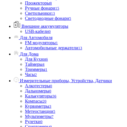
Прожекторы
8
Ручные фонари
15
Светильники
13
Светодиодные фонари
5
Внешние аккумуляторы
USB-кабели
0
Для Автомобиля
FM модуляторы
1
Автомобильные держатели
13
Для Дома
Для Кухни
6
Таймеры
4
Триммеры
1
Часы
2
Измерительные приборы, Устройства, Датчики
Алкотестеры
0
Дальномеры
0
Калькуляторы
36
Компасы
20
Курвиметры
3
Метеостанции
5
Мультиметры
7
Рулетки
0
Спиртомеры
0