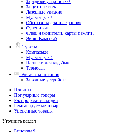
Зарядные устройства
8
Защитные стекла
0
Лазерные указки
0
Мультитулы
3
Объективы для телефонов
0
Сувениры
1
Флеш накопители, карты памяти
1
Экшн Камеры
0
Туризм
Компасы
20
Мультитулы
6
Палочки для ходьбы
0
Термосы
0
Элементы питания
Зарядные устройства
0
Новинки
Популярные товары
Распродажи и скидки
Рекомендуемые товары
Уцененные товары
Уточнить раздел
Бинокли
9