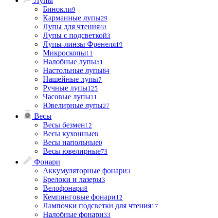
Лупы
Бинокли
9
Карманные лупы
29
Лупы для чтения
48
Лупы с подсветкой
3
Лупы-линзы Френеля
19
Микроскопы
11
Налобные лупы
51
Настольные лупы
84
Нашейные лупы
7
Ручные лупы
125
Часовые лупы
11
Ювелирные лупы
27
Весы
Весы безмен
12
Весы кухонные
8
Весы напольные
0
Весы ювелирные
73
Фонари
Аккумуляторные фонари
3
Брелоки и лазеры
3
Велофонари
8
Кемпинговые фонари
12
Лампочки подсветки для чтения
17
Налобные фонари
33