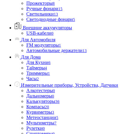
Прожекторы
8
Ручные фонари
15
Светильники
13
Светодиодные фонари
5
Внешние аккумуляторы
USB-кабели
0
Для Автомобиля
FM модуляторы
1
Автомобильные держатели
13
Для Дома
Для Кухни
6
Таймеры
4
Триммеры
1
Часы
2
Измерительные приборы, Устройства, Датчики
Алкотестеры
0
Дальномеры
0
Калькуляторы
36
Компасы
20
Курвиметры
3
Метеостанции
5
Мультиметры
7
Рулетки
0
Спиртомеры
0