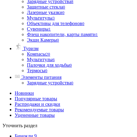
Зарядные устройства
8
Защитные стекла
0
Лазерные указки
0
Мультитулы
3
Объективы для телефонов
0
Сувениры
1
Флеш накопители, карты памяти
1
Экшн Камеры
0
Туризм
Компасы
20
Мультитулы
6
Палочки для ходьбы
0
Термосы
0
Элементы питания
Зарядные устройства
0
Новинки
Популярные товары
Распродажи и скидки
Рекомендуемые товары
Уцененные товары
Уточнить раздел
Бинокли
9