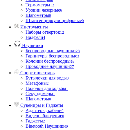
Термометры
12
Уровни лазерные
6
Шагометры
0
Штангенциркули цифровые
0
Инструменты
Наборы отверток
12
Надфели
4
Наушники
Беспроводные наушники
28
Гарнитуры беспроводные
3
Колонки беспроводные
9
Проводные наушники
27
Спорт инвентарь
Бутылочки для воды
0
Мегафоны
2
Палочки для ходьбы
1
Секундомеры
1
Шагометры
0
Сувениры и Гаджеты
Адаптеры, кабели
0
Видеонаблюдение
0
Гаджеты
2
Bluetooth Наушники
0