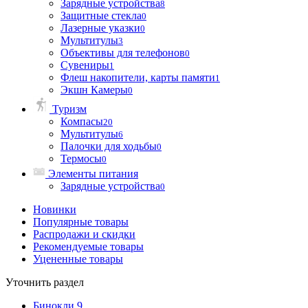
Зарядные устройства
8
Защитные стекла
0
Лазерные указки
0
Мультитулы
3
Объективы для телефонов
0
Сувениры
1
Флеш накопители, карты памяти
1
Экшн Камеры
0
Туризм
Компасы
20
Мультитулы
6
Палочки для ходьбы
0
Термосы
0
Элементы питания
Зарядные устройства
0
Новинки
Популярные товары
Распродажи и скидки
Рекомендуемые товары
Уцененные товары
Уточнить раздел
Бинокли
9