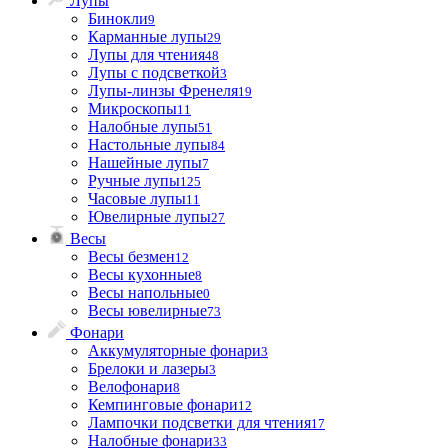
Лупы
Бинокли
9
Карманные лупы
29
Лупы для чтения
48
Лупы с подсветкой
3
Лупы-линзы Френеля
19
Микроскопы
11
Налобные лупы
51
Настольные лупы
84
Нашейные лупы
7
Ручные лупы
125
Часовые лупы
11
Ювелирные лупы
27
Весы
Весы безмен
12
Весы кухонные
8
Весы напольные
0
Весы ювелирные
73
Фонари
Аккумуляторные фонари
3
Брелоки и лазеры
3
Велофонари
8
Кемпинговые фонари
12
Лампочки подсветки для чтения
17
Налобные фонари
33