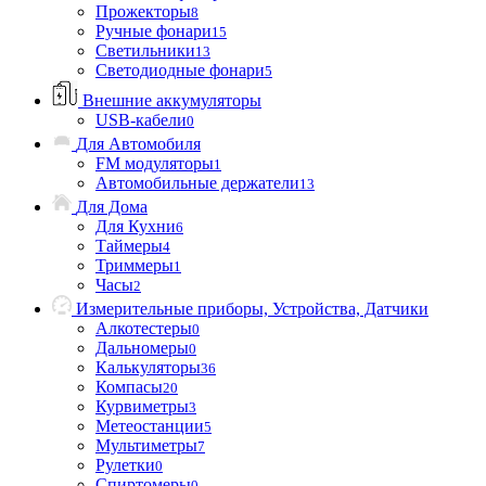
Прожекторы
8
Ручные фонари
15
Светильники
13
Светодиодные фонари
5
Внешние аккумуляторы
USB-кабели
0
Для Автомобиля
FM модуляторы
1
Автомобильные держатели
13
Для Дома
Для Кухни
6
Таймеры
4
Триммеры
1
Часы
2
Измерительные приборы, Устройства, Датчики
Алкотестеры
0
Дальномеры
0
Калькуляторы
36
Компасы
20
Курвиметры
3
Метеостанции
5
Мультиметры
7
Рулетки
0
Спиртомеры
0