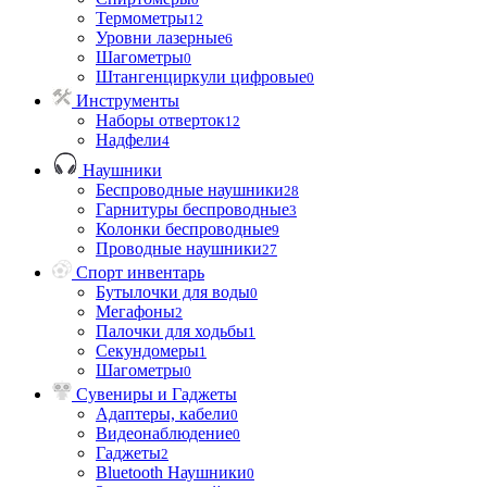
Термометры
12
Уровни лазерные
6
Шагометры
0
Штангенциркули цифровые
0
Инструменты
Наборы отверток
12
Надфели
4
Наушники
Беспроводные наушники
28
Гарнитуры беспроводные
3
Колонки беспроводные
9
Проводные наушники
27
Спорт инвентарь
Бутылочки для воды
0
Мегафоны
2
Палочки для ходьбы
1
Секундомеры
1
Шагометры
0
Сувениры и Гаджеты
Адаптеры, кабели
0
Видеонаблюдение
0
Гаджеты
2
Bluetooth Наушники
0