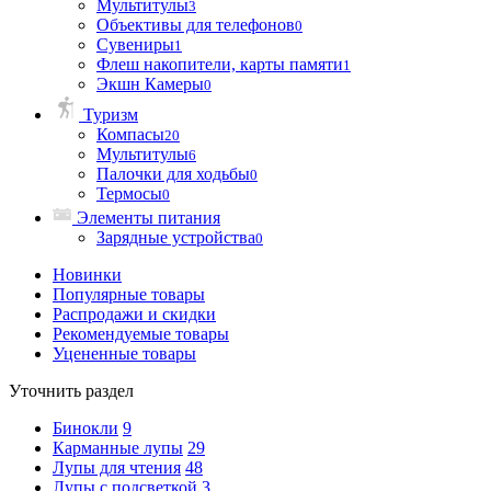
Мультитулы
3
Объективы для телефонов
0
Сувениры
1
Флеш накопители, карты памяти
1
Экшн Камеры
0
Туризм
Компасы
20
Мультитулы
6
Палочки для ходьбы
0
Термосы
0
Элементы питания
Зарядные устройства
0
Новинки
Популярные товары
Распродажи и скидки
Рекомендуемые товары
Уцененные товары
Уточнить раздел
Бинокли
9
Карманные лупы
29
Лупы для чтения
48
Лупы с подсветкой
3