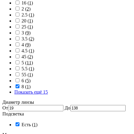
16
(1)
2
(2)
2.5
(1)
20
(1)
25
(1)
3
(9)
3.5
(2)
4
(9)
4.5
(1)
45
(2)
5
(11)
5.5
(1)
55
(1)
6
(5)
8
(1)
Показать ещё 15
Диаметр линзы
От
До
Подсветка
Есть
(1)