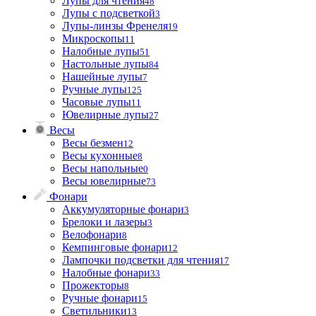
Лупы для чтения
48
Лупы с подсветкой
3
Лупы-линзы Френеля
19
Микроскопы
11
Налобные лупы
51
Настольные лупы
84
Нашейные лупы
7
Ручные лупы
125
Часовые лупы
11
Ювелирные лупы
27
Весы
Весы безмен
12
Весы кухонные
8
Весы напольные
0
Весы ювелирные
73
Фонари
Аккумуляторные фонари
3
Брелоки и лазеры
3
Велофонари
8
Кемпинговые фонари
12
Лампочки подсветки для чтения
17
Налобные фонари
33
Прожекторы
8
Ручные фонари
15
Светильники
13