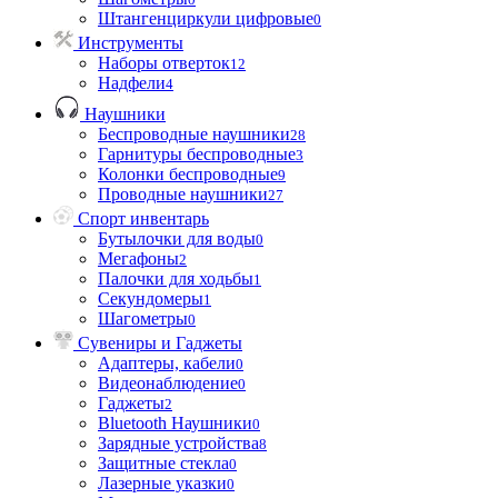
Штангенциркули цифровые
0
Инструменты
Наборы отверток
12
Надфели
4
Наушники
Беспроводные наушники
28
Гарнитуры беспроводные
3
Колонки беспроводные
9
Проводные наушники
27
Спорт инвентарь
Бутылочки для воды
0
Мегафоны
2
Палочки для ходьбы
1
Секундомеры
1
Шагометры
0
Сувениры и Гаджеты
Адаптеры, кабели
0
Видеонаблюдение
0
Гаджеты
2
Bluetooth Наушники
0
Зарядные устройства
8
Защитные стекла
0
Лазерные указки
0