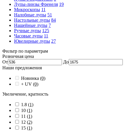
Лупы-линзы Френеля
19
Микроскопы
11
Налобные лупы
51
Настольные лупы
84
Нашейные лупы
7
Ручные лупы
125
Часовые лупы
11
Ювелирные лупы
27
Фильтр по параметрам
Розничная цена
От
До
Наши предложения
Новинка
(0)
+ UV
(0)
Увеличение, кратность
1.8
(1)
10
(1)
11
(1)
12
(2)
15
(1)