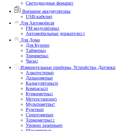
Светодиодные фонари
5
Внешние аккумуляторы
USB-кабели
0
Для Автомобиля
FM модуляторы
1
Автомобильные держатели
13
Для Дома
Для Кухни
6
Таймеры
4
Триммеры
1
Часы
2
Измерительные приборы, Устройства, Датчики
Алкотестеры
0
Дальномеры
0
Калькуляторы
36
Компасы
20
Курвиметры
3
Метеостанции
5
Мультиметры
7
Рулетки
0
Спиртомеры
0
Термометры
12
Уровни лазерные
6
Шагометры
0