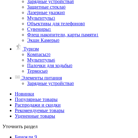
Зарядные устройства
8
Защитные стекла
0
Лазерные указки
0
Мультитулы
3
Объективы для телефонов
0
Сувениры
1
Флеш накопители, карты памяти
1
Экшн Камеры
0
Туризм
Компасы
20
Мультитулы
6
Палочки для ходьбы
0
Термосы
0
Элементы питания
Зарядные устройства
0
Новинки
Популярные товары
Распродажи и скидки
Рекомендуемые товары
Уцененные товары
Уточнить раздел
Бинокли
9