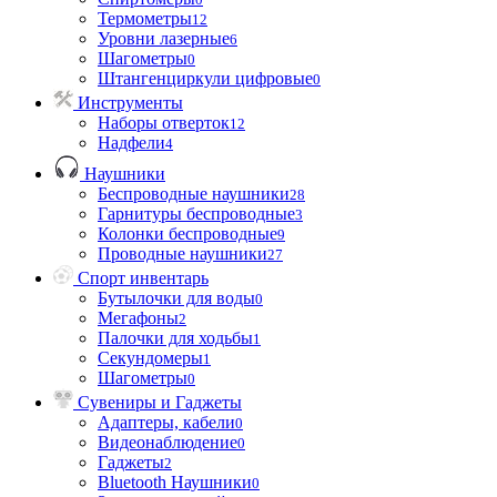
Термометры
12
Уровни лазерные
6
Шагометры
0
Штангенциркули цифровые
0
Инструменты
Наборы отверток
12
Надфели
4
Наушники
Беспроводные наушники
28
Гарнитуры беспроводные
3
Колонки беспроводные
9
Проводные наушники
27
Спорт инвентарь
Бутылочки для воды
0
Мегафоны
2
Палочки для ходьбы
1
Секундомеры
1
Шагометры
0
Сувениры и Гаджеты
Адаптеры, кабели
0
Видеонаблюдение
0
Гаджеты
2
Bluetooth Наушники
0