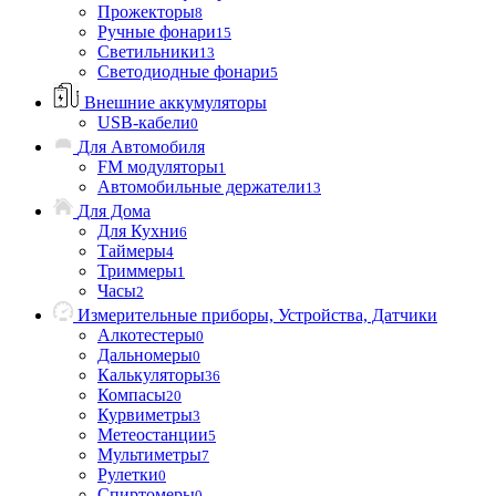
Прожекторы
8
Ручные фонари
15
Светильники
13
Светодиодные фонари
5
Внешние аккумуляторы
USB-кабели
0
Для Автомобиля
FM модуляторы
1
Автомобильные держатели
13
Для Дома
Для Кухни
6
Таймеры
4
Триммеры
1
Часы
2
Измерительные приборы, Устройства, Датчики
Алкотестеры
0
Дальномеры
0
Калькуляторы
36
Компасы
20
Курвиметры
3
Метеостанции
5
Мультиметры
7
Рулетки
0
Спиртомеры
0