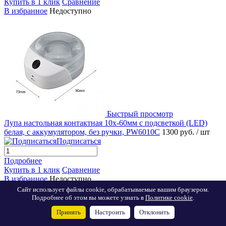
Купить в 1 клик
Сравнение
В избранное
Недоступно
Быстрый просмотр
Лупа настольная контактная 10x-60мм с подсветкой (LED)
белая, с аккумулятором, без ручки, PW6010C
1300 руб.
/ шт
Подписаться
Подробнее
Купить в 1 клик
Сравнение
В избранное
Недоступно
Сайт использует файлы cookie, обрабатываемые вашим браузером.
Подробнее об этом вы можете узнать в
Политике cookie
.
Принять
Настроить
Отклонить