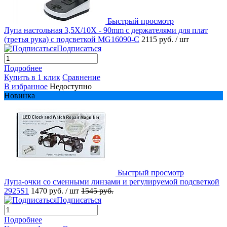
Быстрый просмотр
Лупа настольная 3,5X/10X - 90mm с держателями для плат
(третья рука) с подсветкой MG16090-C
2115 руб.
/ шт
Подписаться
Подробнее
Купить в 1 клик
Сравнение
В избранное
Недоступно
Новинка
Быстрый просмотр
Лупа-очки со сменными линзами и регулируемой подсветкой
2925S1
1470 руб.
/ шт
1545 руб.
Подписаться
Подробнее