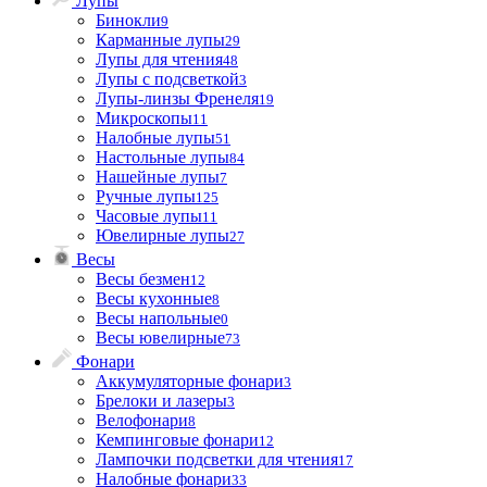
Лупы
Бинокли
9
Карманные лупы
29
Лупы для чтения
48
Лупы с подсветкой
3
Лупы-линзы Френеля
19
Микроскопы
11
Налобные лупы
51
Настольные лупы
84
Нашейные лупы
7
Ручные лупы
125
Часовые лупы
11
Ювелирные лупы
27
Весы
Весы безмен
12
Весы кухонные
8
Весы напольные
0
Весы ювелирные
73
Фонари
Аккумуляторные фонари
3
Брелоки и лазеры
3
Велофонари
8
Кемпинговые фонари
12
Лампочки подсветки для чтения
17
Налобные фонари
33