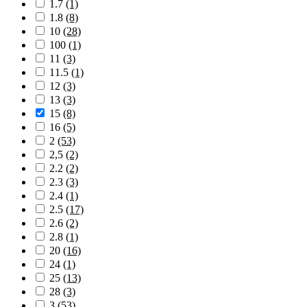
1.7
(1)
1.8
(8)
10
(28)
100
(1)
11
(3)
11.5
(1)
12
(3)
13
(3)
15
(8)
16
(5)
2
(53)
2,5
(2)
2.2
(2)
2.3
(3)
2.4
(1)
2.5
(17)
2.6
(2)
2.8
(1)
20
(16)
24
(1)
25
(13)
28
(3)
3
(53)