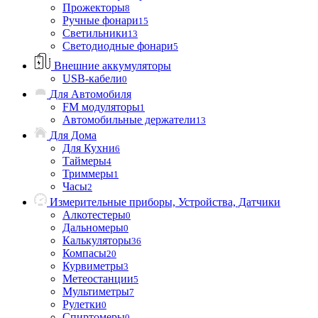
Прожекторы
8
Ручные фонари
15
Светильники
13
Светодиодные фонари
5
Внешние аккумуляторы
USB-кабели
0
Для Автомобиля
FM модуляторы
1
Автомобильные держатели
13
Для Дома
Для Кухни
6
Таймеры
4
Триммеры
1
Часы
2
Измерительные приборы, Устройства, Датчики
Алкотестеры
0
Дальномеры
0
Калькуляторы
36
Компасы
20
Курвиметры
3
Метеостанции
5
Мультиметры
7
Рулетки
0
Спиртомеры
0