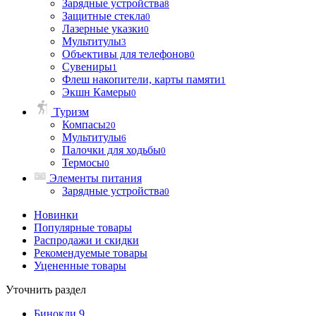
Зарядные устройства
8
Защитные стекла
0
Лазерные указки
0
Мультитулы
3
Объективы для телефонов
0
Сувениры
1
Флеш накопители, карты памяти
1
Экшн Камеры
0
Туризм
Компасы
20
Мультитулы
6
Палочки для ходьбы
0
Термосы
0
Элементы питания
Зарядные устройства
0
Новинки
Популярные товары
Распродажи и скидки
Рекомендуемые товары
Уцененные товары
Уточнить раздел
Бинокли
9