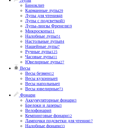
Лупы
Бинокли
9
Карманные лупы
29
Лупы для чтения
48
Лупы с подсветкой
3
Лупы-линзы Френеля
19
Микроскопы
11
Налобные лупы
51
Настольные лупы
84
Нашейные лупы
7
Ручные лупы
125
Часовые лупы
11
Ювелирные лупы
27
Весы
Весы безмен
12
Весы кухонные
8
Весы напольные
0
Весы ювелирные
73
Фонари
Аккумуляторные фонари
3
Брелоки и лазеры
3
Велофонари
8
Кемпинговые фонари
12
Лампочки подсветки для чтения
17
Налобные фонари
33