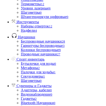
Термометры
12
Уровни лазерные
6
Шагометры
0
Штангенциркули цифровые
0
Инструменты
Наборы отверток
12
Надфели
4
Наушники
Беспроводные наушники
28
Гарнитуры беспроводные
3
Колонки беспроводные
9
Проводные наушники
27
Спорт инвентарь
Бутылочки для воды
0
Мегафоны
2
Палочки для ходьбы
1
Секундомеры
1
Шагометры
0
Сувениры и Гаджеты
Адаптеры, кабели
0
Видеонаблюдение
0
Гаджеты
2
Bluetooth Наушники
0