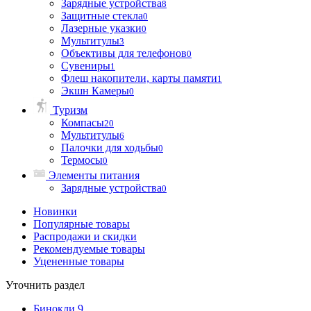
Зарядные устройства
8
Защитные стекла
0
Лазерные указки
0
Мультитулы
3
Объективы для телефонов
0
Сувениры
1
Флеш накопители, карты памяти
1
Экшн Камеры
0
Туризм
Компасы
20
Мультитулы
6
Палочки для ходьбы
0
Термосы
0
Элементы питания
Зарядные устройства
0
Новинки
Популярные товары
Распродажи и скидки
Рекомендуемые товары
Уцененные товары
Уточнить раздел
Бинокли
9