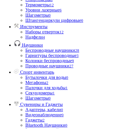
Термометры
12
Уровни лазерные
6
Шагометры
0
Штангенциркули цифровые
0
Инструменты
Наборы отверток
12
Надфели
4
Наушники
Беспроводные наушники
28
Гарнитуры беспроводные
3
Колонки беспроводные
9
Проводные наушники
27
Спорт инвентарь
Бутылочки для воды
0
Мегафоны
2
Палочки для ходьбы
1
Секундомеры
1
Шагометры
0
Сувениры и Гаджеты
Адаптеры, кабели
0
Видеонаблюдение
0
Гаджеты
2
Bluetooth Наушники
0