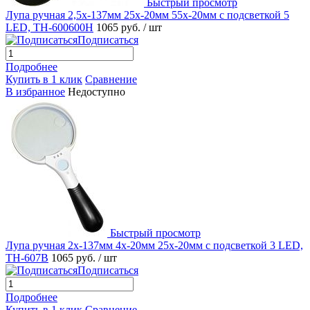
Быстрый просмотр
Лупа ручная 2,5x-137мм 25x-20мм 55x-20мм с подсветкой 5
LED, TH-600600H
1065 руб.
/ шт
Подписаться
Подробнее
Купить в 1 клик
Сравнение
В избранное
Недоступно
Быстрый просмотр
Лупа ручная 2x-137мм 4x-20мм 25x-20мм с подсветкой 3 LED,
TH-607B
1065 руб.
/ шт
Подписаться
Подробнее
Купить в 1 клик
Сравнение