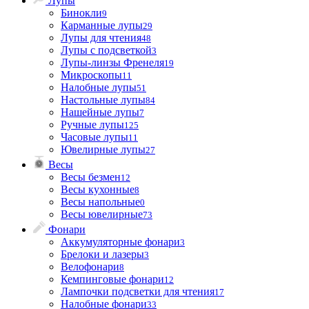
Лупы
Бинокли
9
Карманные лупы
29
Лупы для чтения
48
Лупы с подсветкой
3
Лупы-линзы Френеля
19
Микроскопы
11
Налобные лупы
51
Настольные лупы
84
Нашейные лупы
7
Ручные лупы
125
Часовые лупы
11
Ювелирные лупы
27
Весы
Весы безмен
12
Весы кухонные
8
Весы напольные
0
Весы ювелирные
73
Фонари
Аккумуляторные фонари
3
Брелоки и лазеры
3
Велофонари
8
Кемпинговые фонари
12
Лампочки подсветки для чтения
17
Налобные фонари
33