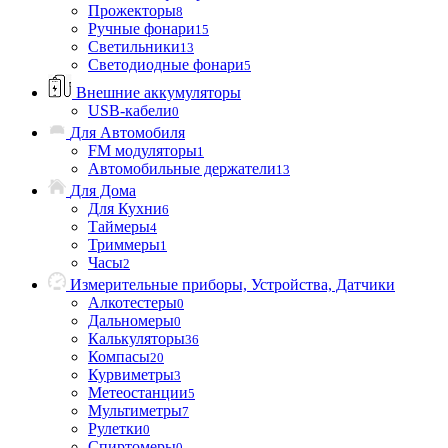
Прожекторы
8
Ручные фонари
15
Светильники
13
Светодиодные фонари
5
Внешние аккумуляторы
USB-кабели
0
Для Автомобиля
FM модуляторы
1
Автомобильные держатели
13
Для Дома
Для Кухни
6
Таймеры
4
Триммеры
1
Часы
2
Измерительные приборы, Устройства, Датчики
Алкотестеры
0
Дальномеры
0
Калькуляторы
36
Компасы
20
Курвиметры
3
Метеостанции
5
Мультиметры
7
Рулетки
0
Спиртомеры
0