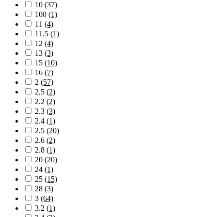
10
(37)
100
(1)
11
(4)
11.5
(1)
12
(4)
13
(3)
15
(10)
16
(7)
2
(57)
2,5
(2)
2.2
(2)
2.3
(3)
2.4
(1)
2.5
(20)
2.6
(2)
2.8
(1)
20
(20)
24
(1)
25
(15)
28
(3)
3
(64)
3.2
(1)