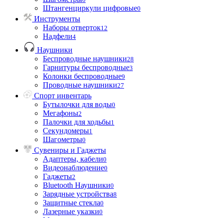
Штангенциркули цифровые
0
Инструменты
Наборы отверток
12
Надфели
4
Наушники
Беспроводные наушники
28
Гарнитуры беспроводные
3
Колонки беспроводные
9
Проводные наушники
27
Спорт инвентарь
Бутылочки для воды
0
Мегафоны
2
Палочки для ходьбы
1
Секундомеры
1
Шагометры
0
Сувениры и Гаджеты
Адаптеры, кабели
0
Видеонаблюдение
0
Гаджеты
2
Bluetooth Наушники
0
Зарядные устройства
8
Защитные стекла
0
Лазерные указки
0