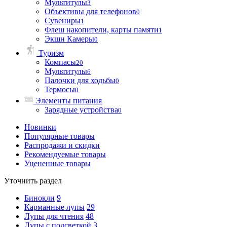
Мультитулы
3
Объективы для телефонов
0
Сувениры
1
Флеш накопители, карты памяти
1
Экшн Камеры
0
Туризм
Компасы
20
Мультитулы
6
Палочки для ходьбы
0
Термосы
0
Элементы питания
Зарядные устройства
0
Новинки
Популярные товары
Распродажи и скидки
Рекомендуемые товары
Уцененные товары
Уточнить раздел
Бинокли
9
Карманные лупы
29
Лупы для чтения
48
Лупы с подсветкой
3