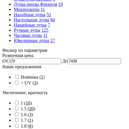
Лупы-линзы Френеля
19
Микроскопы
11
Налобные лупы
51
Настольные лупы
84
Нашейные лупы
7
Ручные лупы
125
Часовые лупы
11
Ювелирные лупы
27
Фильтр по параметрам
Розничная цена
От
До
Наши предложения
Новинка
(1)
+ UV
(3)
Увеличение, кратность
1
(10)
1.5
(20)
1.6
(3)
1.7
(1)
1.8
(8)