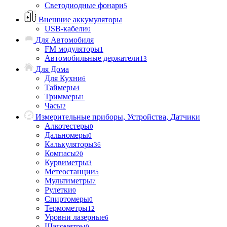
Светодиодные фонари
5
Внешние аккумуляторы
USB-кабели
0
Для Автомобиля
FM модуляторы
1
Автомобильные держатели
13
Для Дома
Для Кухни
6
Таймеры
4
Триммеры
1
Часы
2
Измерительные приборы, Устройства, Датчики
Алкотестеры
0
Дальномеры
0
Калькуляторы
36
Компасы
20
Курвиметры
3
Метеостанции
5
Мультиметры
7
Рулетки
0
Спиртомеры
0
Термометры
12
Уровни лазерные
6
Шагометры
0