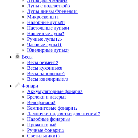
Лупы для чтения
48
Лупы с подсветкой
3
Лупы-линзы Френеля
19
Микроскопы
11
Налобные лупы
51
Настольные лупы
84
Нашейные лупы
7
Ручные лупы
125
Часовые лупы
11
Ювелирные лупы
27
Весы
Весы безмен
12
Весы кухонные
8
Весы напольные
0
Весы ювелирные
73
Фонари
Аккумуляторные фонари
3
Брелоки и лазеры
3
Велофонари
8
Кемпинговые фонари
12
Лампочки подсветки для чтения
17
Налобные фонари
33
Прожекторы
8
Ручные фонари
15
Светильники
13