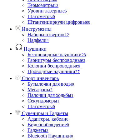
Термометры
12
Уровни лазерные
6
Шагометры
0
Штангенциркули цифровые
0
Инструменты
Наборы отверток
12
Надфели
4
Наушники
Беспроводные наушники
28
Гарнитуры беспроводные
3
Колонки беспроводные
9
Проводные наушники
27
Спорт инвентарь
Бутылочки для воды
0
Мегафоны
2
Палочки для ходьбы
1
Секундомеры
1
Шагометры
0
Сувениры и Гаджеты
Адаптеры, кабели
0
Видеонаблюдение
0
Гаджеты
2
Bluetooth Наушники
0