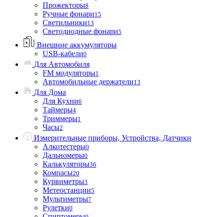
Прожекторы
8
Ручные фонари
15
Светильники
13
Светодиодные фонари
5
Внешние аккумуляторы
USB-кабели
0
Для Автомобиля
FM модуляторы
1
Автомобильные держатели
13
Для Дома
Для Кухни
6
Таймеры
4
Триммеры
1
Часы
2
Измерительные приборы, Устройства, Датчики
Алкотестеры
0
Дальномеры
0
Калькуляторы
36
Компасы
20
Курвиметры
3
Метеостанции
5
Мультиметры
7
Рулетки
0
Спиртомеры
0