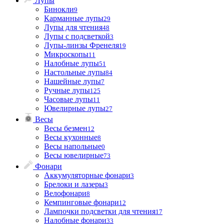
Лупы
Бинокли
9
Карманные лупы
29
Лупы для чтения
48
Лупы с подсветкой
3
Лупы-линзы Френеля
19
Микроскопы
11
Налобные лупы
51
Настольные лупы
84
Нашейные лупы
7
Ручные лупы
125
Часовые лупы
11
Ювелирные лупы
27
Весы
Весы безмен
12
Весы кухонные
8
Весы напольные
0
Весы ювелирные
73
Фонари
Аккумуляторные фонари
3
Брелоки и лазеры
3
Велофонари
8
Кемпинговые фонари
12
Лампочки подсветки для чтения
17
Налобные фонари
33