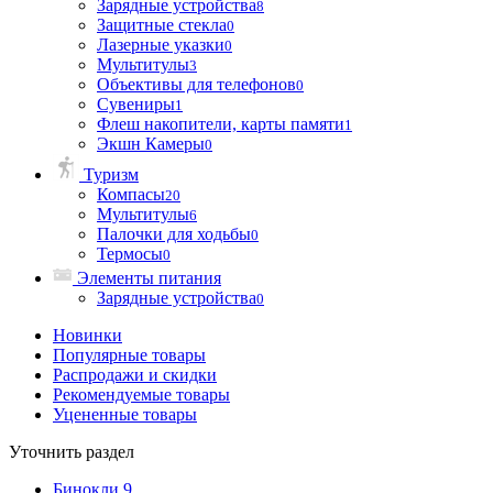
Зарядные устройства
8
Защитные стекла
0
Лазерные указки
0
Мультитулы
3
Объективы для телефонов
0
Сувениры
1
Флеш накопители, карты памяти
1
Экшн Камеры
0
Туризм
Компасы
20
Мультитулы
6
Палочки для ходьбы
0
Термосы
0
Элементы питания
Зарядные устройства
0
Новинки
Популярные товары
Распродажи и скидки
Рекомендуемые товары
Уцененные товары
Уточнить раздел
Бинокли
9