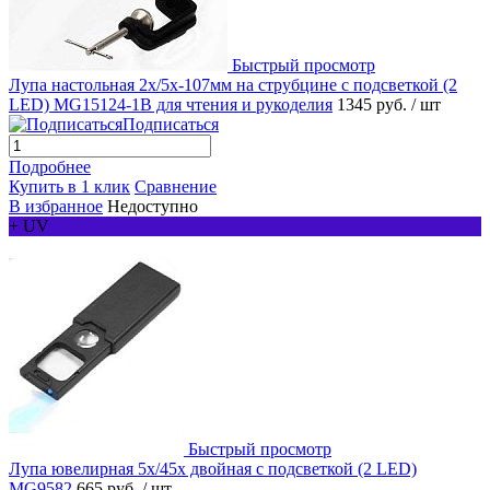
Быстрый просмотр
Лупа настольная 2x/5x-107мм на струбцине с подсветкой (2
LED) MG15124-1B для чтения и рукоделия
1345 руб.
/ шт
Подписаться
Подробнее
Купить в 1 клик
Сравнение
В избранное
Недоступно
+ UV
Быстрый просмотр
Лупа ювелирная 5х/45x двойная с подсветкой (2 LED)
MG9582
665 руб.
/ шт