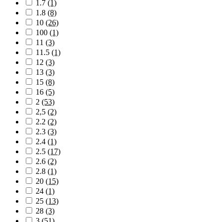
1.7
(1)
1.8
(8)
10
(26)
100
(1)
11
(3)
11.5
(1)
12
(3)
13
(3)
15
(8)
16
(5)
2
(53)
2,5
(2)
2.2
(2)
2.3
(3)
2.4
(1)
2.5
(17)
2.6
(2)
2.8
(1)
20
(15)
24
(1)
25
(13)
28
(3)
3
(51)