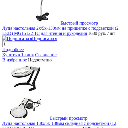
Быстрый просмотр
Лупа настольная 2x/5x-130мм на прищепке с подсветкой (2
LED) MG15122-1C для чтения и рукоделия
1630 руб.
/ шт
Подписаться
Подробнее
Купить в 1 клик
Сравнение
В избранное
Недоступно
Быстрый просмотр
Лупа настольная 1.8x/5x-138мм складная с подсветкой (12