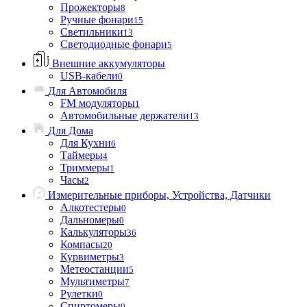
Прожекторы
8
Ручные фонари
15
Светильники
13
Светодиодные фонари
5
Внешние аккумуляторы
USB-кабели
0
Для Автомобиля
FM модуляторы
1
Автомобильные держатели
13
Для Дома
Для Кухни
6
Таймеры
4
Триммеры
1
Часы
2
Измерительные приборы, Устройства, Датчики
Алкотестеры
0
Дальномеры
0
Калькуляторы
36
Компасы
20
Курвиметры
3
Метеостанции
5
Мультиметры
7
Рулетки
0
Спиртомеры
0