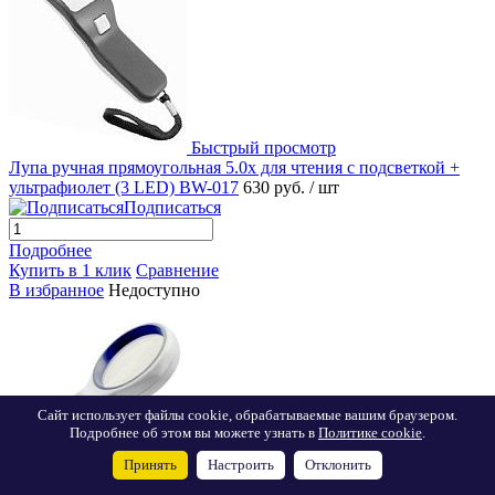
Быстрый просмотр
Лупа ручная прямоугольная 5.0x для чтения с подсветкой +
ультрафиолет (3 LED) BW-017
630 руб.
/ шт
Подписаться
Подробнее
Купить в 1 клик
Сравнение
В избранное
Недоступно
Сайт использует файлы cookie, обрабатываемые вашим браузером.
Подробнее об этом вы можете узнать в
Политике cookie
.
Принять
Настроить
Отклонить