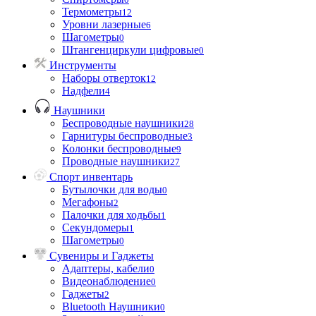
Термометры
12
Уровни лазерные
6
Шагометры
0
Штангенциркули цифровые
0
Инструменты
Наборы отверток
12
Надфели
4
Наушники
Беспроводные наушники
28
Гарнитуры беспроводные
3
Колонки беспроводные
9
Проводные наушники
27
Спорт инвентарь
Бутылочки для воды
0
Мегафоны
2
Палочки для ходьбы
1
Секундомеры
1
Шагометры
0
Сувениры и Гаджеты
Адаптеры, кабели
0
Видеонаблюдение
0
Гаджеты
2
Bluetooth Наушники
0