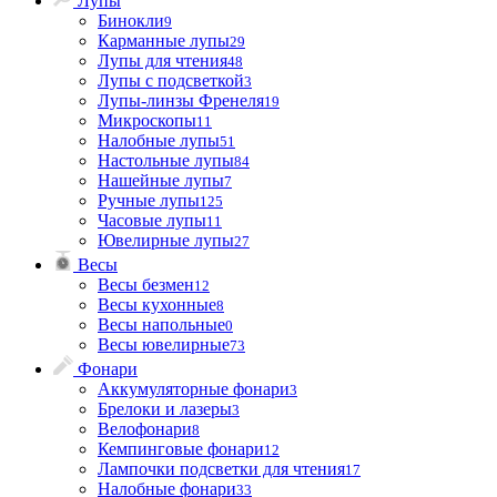
Лупы
Бинокли
9
Карманные лупы
29
Лупы для чтения
48
Лупы с подсветкой
3
Лупы-линзы Френеля
19
Микроскопы
11
Налобные лупы
51
Настольные лупы
84
Нашейные лупы
7
Ручные лупы
125
Часовые лупы
11
Ювелирные лупы
27
Весы
Весы безмен
12
Весы кухонные
8
Весы напольные
0
Весы ювелирные
73
Фонари
Аккумуляторные фонари
3
Брелоки и лазеры
3
Велофонари
8
Кемпинговые фонари
12
Лампочки подсветки для чтения
17
Налобные фонари
33