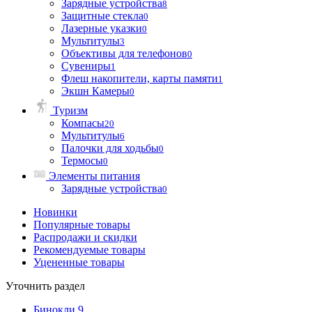
Зарядные устройства
8
Защитные стекла
0
Лазерные указки
0
Мультитулы
3
Объективы для телефонов
0
Сувениры
1
Флеш накопители, карты памяти
1
Экшн Камеры
0
Туризм
Компасы
20
Мультитулы
6
Палочки для ходьбы
0
Термосы
0
Элементы питания
Зарядные устройства
0
Новинки
Популярные товары
Распродажи и скидки
Рекомендуемые товары
Уцененные товары
Уточнить раздел
Бинокли
9