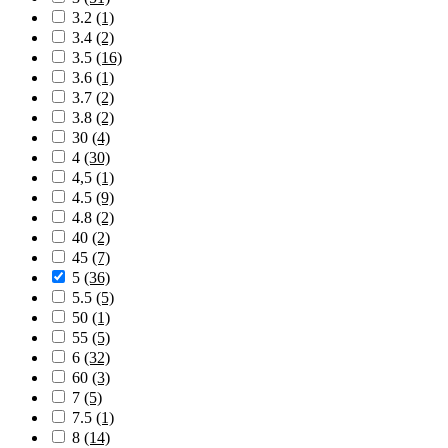
3.2
(1)
3.4
(2)
3.5
(16)
3.6
(1)
3.7
(2)
3.8
(2)
30
(4)
4
(30)
4,5
(1)
4.5
(9)
4.8
(2)
40
(2)
45
(7)
5
(36)
5.5
(5)
50
(1)
55
(5)
6
(32)
60
(3)
7
(5)
7.5
(1)
8
(14)