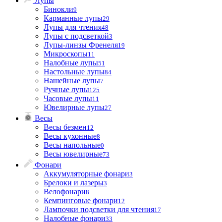
Лупы
Бинокли
9
Карманные лупы
29
Лупы для чтения
48
Лупы с подсветкой
3
Лупы-линзы Френеля
19
Микроскопы
11
Налобные лупы
51
Настольные лупы
84
Нашейные лупы
7
Ручные лупы
125
Часовые лупы
11
Ювелирные лупы
27
Весы
Весы безмен
12
Весы кухонные
8
Весы напольные
0
Весы ювелирные
73
Фонари
Аккумуляторные фонари
3
Брелоки и лазеры
3
Велофонари
8
Кемпинговые фонари
12
Лампочки подсветки для чтения
17
Налобные фонари
33