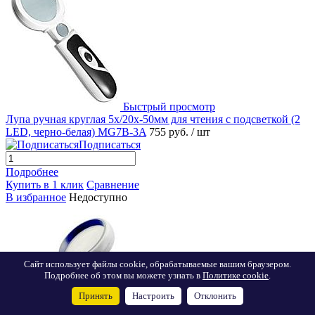
Быстрый просмотр
Лупа ручная круглая 5х/20x-50мм для чтения с подсветкой (2
LED, черно-белая) MG7B-3A
755 руб.
/ шт
Подписаться
Подробнее
Купить в 1 клик
Сравнение
В избранное
Недоступно
Сайт использует файлы cookie, обрабатываемые вашим браузером.
Подробнее об этом вы можете узнать в
Политике cookie
.
Принять
Настроить
Отклонить