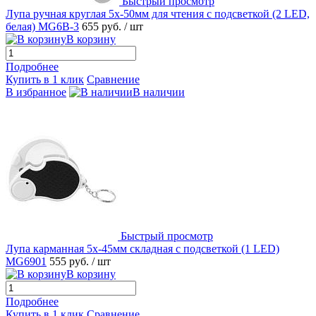
Быстрый просмотр
Лупа ручная круглая 5х-50мм для чтения с подсветкой (2 LED,
белая) MG6B-3
655 руб.
/ шт
В корзину
Подробнее
Купить в 1 клик
Сравнение
В избранное
В наличии
Быстрый просмотр
Лупа карманная 5х-45мм складная с подсветкой (1 LED)
MG6901
555 руб.
/ шт
В корзину
Подробнее
Купить в 1 клик
Сравнение