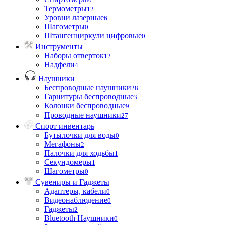
Термометры
12
Уровни лазерные
6
Шагометры
0
Штангенциркули цифровые
0
Инструменты
Наборы отверток
12
Надфели
4
Наушники
Беспроводные наушники
28
Гарнитуры беспроводные
3
Колонки беспроводные
9
Проводные наушники
27
Спорт инвентарь
Бутылочки для воды
0
Мегафоны
2
Палочки для ходьбы
1
Секундомеры
1
Шагометры
0
Сувениры и Гаджеты
Адаптеры, кабели
0
Видеонаблюдение
0
Гаджеты
2
Bluetooth Наушники
0