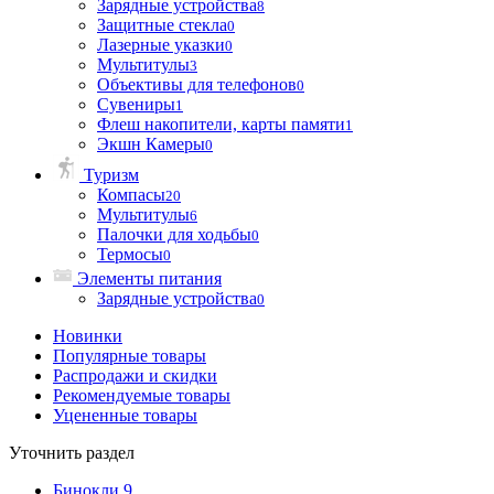
Зарядные устройства
8
Защитные стекла
0
Лазерные указки
0
Мультитулы
3
Объективы для телефонов
0
Сувениры
1
Флеш накопители, карты памяти
1
Экшн Камеры
0
Туризм
Компасы
20
Мультитулы
6
Палочки для ходьбы
0
Термосы
0
Элементы питания
Зарядные устройства
0
Новинки
Популярные товары
Распродажи и скидки
Рекомендуемые товары
Уцененные товары
Уточнить раздел
Бинокли
9