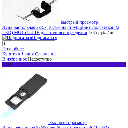
Быстрый просмотр
Лупа настольная 2x/5x-107мм на струбцине с подсветкой (2
LED) MG15124-1B для чтения и рукоделия
1345 руб.
/ шт
Подписаться
Подробнее
Купить в 1 клик
Сравнение
В избранное
Недоступно
+ UV
Быстрый просмотр
Лупа ювелирная 5х/45x двойная с подсветкой (2 LED)