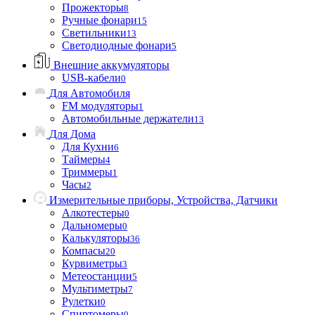
Прожекторы
8
Ручные фонари
15
Светильники
13
Светодиодные фонари
5
Внешние аккумуляторы
USB-кабели
0
Для Автомобиля
FM модуляторы
1
Автомобильные держатели
13
Для Дома
Для Кухни
6
Таймеры
4
Триммеры
1
Часы
2
Измерительные приборы, Устройства, Датчики
Алкотестеры
0
Дальномеры
0
Калькуляторы
36
Компасы
20
Курвиметры
3
Метеостанции
5
Мультиметры
7
Рулетки
0
Спиртомеры
0