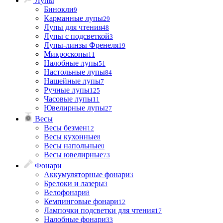
Лупы
Бинокли
9
Карманные лупы
29
Лупы для чтения
48
Лупы с подсветкой
3
Лупы-линзы Френеля
19
Микроскопы
11
Налобные лупы
51
Настольные лупы
84
Нашейные лупы
7
Ручные лупы
125
Часовые лупы
11
Ювелирные лупы
27
Весы
Весы безмен
12
Весы кухонные
8
Весы напольные
0
Весы ювелирные
73
Фонари
Аккумуляторные фонари
3
Брелоки и лазеры
3
Велофонари
8
Кемпинговые фонари
12
Лампочки подсветки для чтения
17
Налобные фонари
33