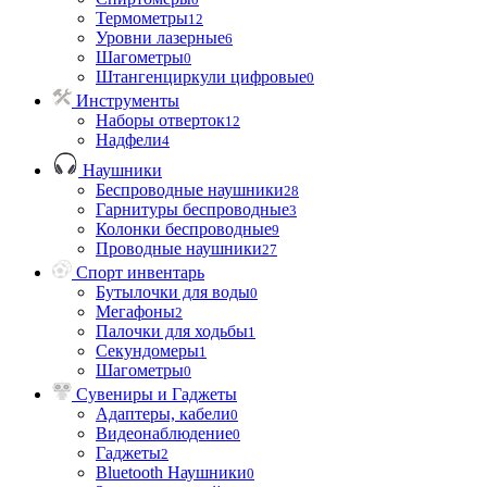
Термометры
12
Уровни лазерные
6
Шагометры
0
Штангенциркули цифровые
0
Инструменты
Наборы отверток
12
Надфели
4
Наушники
Беспроводные наушники
28
Гарнитуры беспроводные
3
Колонки беспроводные
9
Проводные наушники
27
Спорт инвентарь
Бутылочки для воды
0
Мегафоны
2
Палочки для ходьбы
1
Секундомеры
1
Шагометры
0
Сувениры и Гаджеты
Адаптеры, кабели
0
Видеонаблюдение
0
Гаджеты
2
Bluetooth Наушники
0