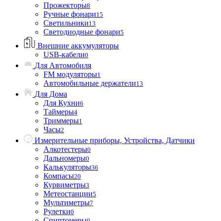
Прожекторы
8
Ручные фонари
15
Светильники
13
Светодиодные фонари
5
Внешние аккумуляторы
USB-кабели
0
Для Автомобиля
FM модуляторы
1
Автомобильные держатели
13
Для Дома
Для Кухни
6
Таймеры
4
Триммеры
1
Часы
2
Измерительные приборы, Устройства, Датчики
Алкотестеры
0
Дальномеры
0
Калькуляторы
36
Компасы
20
Курвиметры
3
Метеостанции
5
Мультиметры
7
Рулетки
0
Спиртомеры
0