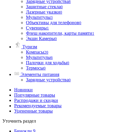
Зарядные устройства
8
Защитные стекла
0
Лазерные указки
0
Мультитулы
3
Объективы для телефонов
0
Сувениры
1
Флеш накопители, карты памяти
1
Экшн Камеры
0
Туризм
Компасы
20
Мультитулы
6
Палочки для ходьбы
0
Термосы
0
Элементы питания
Зарядные устройства
0
Новинки
Популярные товары
Распродажи и скидки
Рекомендуемые товары
Уцененные товары
Уточнить раздел
Бинокли
9