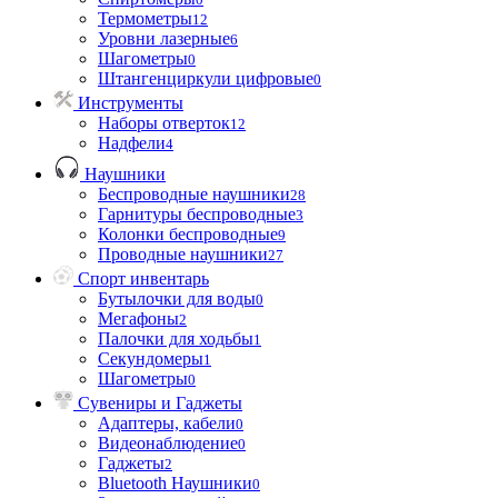
Термометры
12
Уровни лазерные
6
Шагометры
0
Штангенциркули цифровые
0
Инструменты
Наборы отверток
12
Надфели
4
Наушники
Беспроводные наушники
28
Гарнитуры беспроводные
3
Колонки беспроводные
9
Проводные наушники
27
Спорт инвентарь
Бутылочки для воды
0
Мегафоны
2
Палочки для ходьбы
1
Секундомеры
1
Шагометры
0
Сувениры и Гаджеты
Адаптеры, кабели
0
Видеонаблюдение
0
Гаджеты
2
Bluetooth Наушники
0