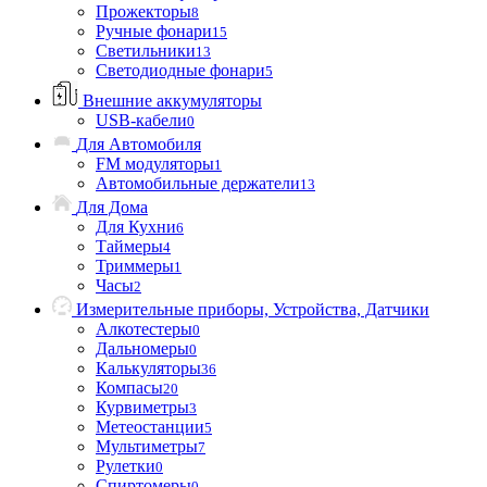
Прожекторы
8
Ручные фонари
15
Светильники
13
Светодиодные фонари
5
Внешние аккумуляторы
USB-кабели
0
Для Автомобиля
FM модуляторы
1
Автомобильные держатели
13
Для Дома
Для Кухни
6
Таймеры
4
Триммеры
1
Часы
2
Измерительные приборы, Устройства, Датчики
Алкотестеры
0
Дальномеры
0
Калькуляторы
36
Компасы
20
Курвиметры
3
Метеостанции
5
Мультиметры
7
Рулетки
0
Спиртомеры
0