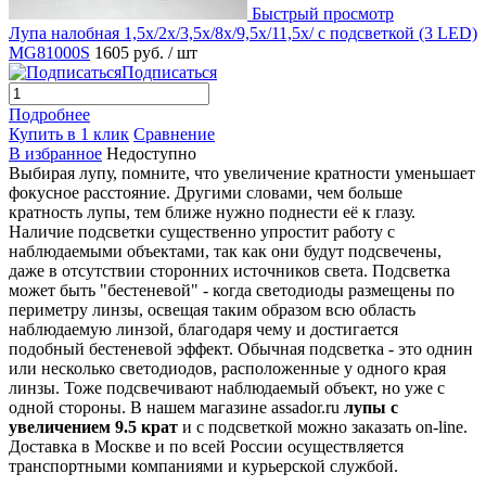
Быстрый просмотр
Лупа налобная 1,5x/2x/3,5x/8x/9,5x/11,5x/ с подсветкой (3 LED)
MG81000S
1605 руб.
/ шт
Подписаться
Подробнее
Купить в 1 клик
Сравнение
В избранное
Недоступно
Выбирая лупу, помните, что увеличение кратности уменьшает
фокусное расстояние. Другими словами, чем больше
кратность лупы, тем ближе нужно поднести её к глазу.
Наличие подсветки существенно упростит работу с
наблюдаемыми объектами, так как они будут подсвечены,
даже в отсутствии сторонних источников света. Подсветка
может быть "бестеневой" - когда светодиоды размещены по
периметру линзы, освещая таким образом всю область
наблюдаемую линзой, благодаря чему и достигается
подобный бестеневой эффект. Обычная подсветка - это однин
или несколько светодиодов, расположенные у одного края
линзы. Тоже подсвечивают наблюдаемый объект, но уже с
одной стороны. В нашем магазине assador.ru
лупы с
увеличением 9.5 крат
и с подсветкой можно заказать on-line.
Доставка в Москве и по всей России осуществляется
транспортными компаниями и курьерской службой.