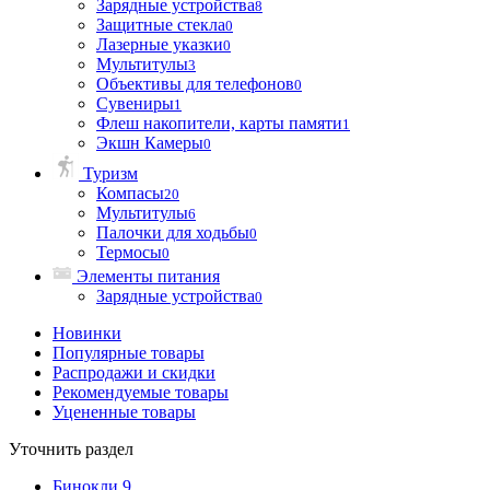
Зарядные устройства
8
Защитные стекла
0
Лазерные указки
0
Мультитулы
3
Объективы для телефонов
0
Сувениры
1
Флеш накопители, карты памяти
1
Экшн Камеры
0
Туризм
Компасы
20
Мультитулы
6
Палочки для ходьбы
0
Термосы
0
Элементы питания
Зарядные устройства
0
Новинки
Популярные товары
Распродажи и скидки
Рекомендуемые товары
Уцененные товары
Уточнить раздел
Бинокли
9