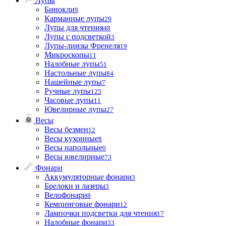
Лупы
Бинокли
9
Карманные лупы
29
Лупы для чтения
48
Лупы с подсветкой
3
Лупы-линзы Френеля
19
Микроскопы
11
Налобные лупы
51
Настольные лупы
84
Нашейные лупы
7
Ручные лупы
125
Часовые лупы
11
Ювелирные лупы
27
Весы
Весы безмен
12
Весы кухонные
8
Весы напольные
0
Весы ювелирные
73
Фонари
Аккумуляторные фонари
3
Брелоки и лазеры
3
Велофонари
8
Кемпинговые фонари
12
Лампочки подсветки для чтения
17
Налобные фонари
33