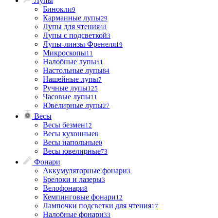
Лупы
Бинокли
9
Карманные лупы
29
Лупы для чтения
48
Лупы с подсветкой
3
Лупы-линзы Френеля
19
Микроскопы
11
Налобные лупы
51
Настольные лупы
84
Нашейные лупы
7
Ручные лупы
125
Часовые лупы
11
Ювелирные лупы
27
Весы
Весы безмен
12
Весы кухонные
8
Весы напольные
0
Весы ювелирные
73
Фонари
Аккумуляторные фонари
3
Брелоки и лазеры
3
Велофонари
8
Кемпинговые фонари
12
Лампочки подсветки для чтения
17
Налобные фонари
33