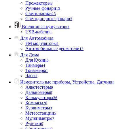
Прожекторы
8
Ручные фонари
15
Светильники
13
Светодиодные фонари
5
Внешние аккумуляторы
USB-кабели
0
Для Автомобиля
FM модуляторы
1
Автомобильные держатели
13
Для Дома
Для Кухни
6
Таймеры
4
Триммеры
1
Часы
2
Измерительные приборы, Устройства, Датчики
Алкотестеры
0
Дальномеры
0
Калькуляторы
36
Компасы
20
Курвиметры
3
Метеостанции
5
Мультиметры
7
Рулетки
0
Спиртомеры
0