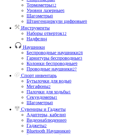
Термометры
12
Уровни лазерные
6
Шагометры
0
Штангенциркули цифровые
0
Инструменты
Наборы отверток
12
Надфели
4
Наушники
Беспроводные наушники
28
Гарнитуры беспроводные
3
Колонки беспроводные
9
Проводные наушники
27
Спорт инвентарь
Бутылочки для воды
0
Мегафоны
2
Палочки для ходьбы
1
Секундомеры
1
Шагометры
0
Сувениры и Гаджеты
Адаптеры, кабели
0
Видеонаблюдение
0
Гаджеты
2
Bluetooth Наушники
0