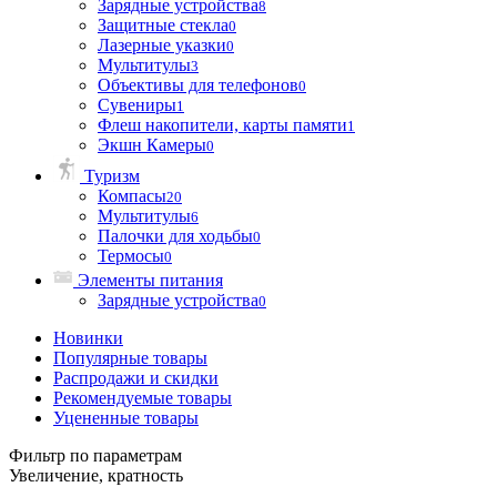
Зарядные устройства
8
Защитные стекла
0
Лазерные указки
0
Мультитулы
3
Объективы для телефонов
0
Сувениры
1
Флеш накопители, карты памяти
1
Экшн Камеры
0
Туризм
Компасы
20
Мультитулы
6
Палочки для ходьбы
0
Термосы
0
Элементы питания
Зарядные устройства
0
Новинки
Популярные товары
Распродажи и скидки
Рекомендуемые товары
Уцененные товары
Фильтр по параметрам
Увеличение, кратность