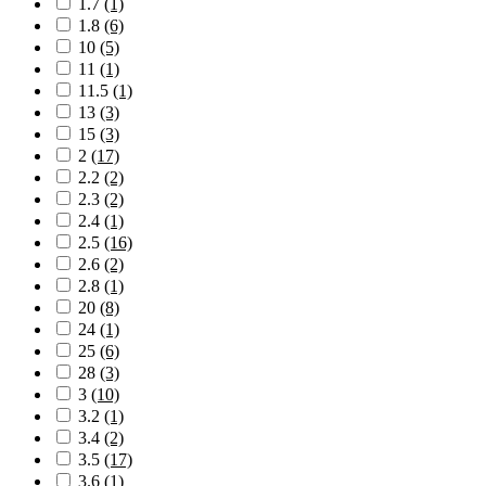
1.7
(1)
1.8
(6)
10
(5)
11
(1)
11.5
(1)
13
(3)
15
(3)
2
(17)
2.2
(2)
2.3
(2)
2.4
(1)
2.5
(16)
2.6
(2)
2.8
(1)
20
(8)
24
(1)
25
(6)
28
(3)
3
(10)
3.2
(1)
3.4
(2)
3.5
(17)
3.6
(1)