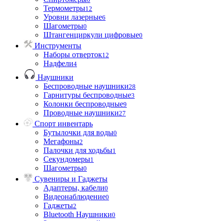
Термометры
12
Уровни лазерные
6
Шагометры
0
Штангенциркули цифровые
0
Инструменты
Наборы отверток
12
Надфели
4
Наушники
Беспроводные наушники
28
Гарнитуры беспроводные
3
Колонки беспроводные
9
Проводные наушники
27
Спорт инвентарь
Бутылочки для воды
0
Мегафоны
2
Палочки для ходьбы
1
Секундомеры
1
Шагометры
0
Сувениры и Гаджеты
Адаптеры, кабели
0
Видеонаблюдение
0
Гаджеты
2
Bluetooth Наушники
0