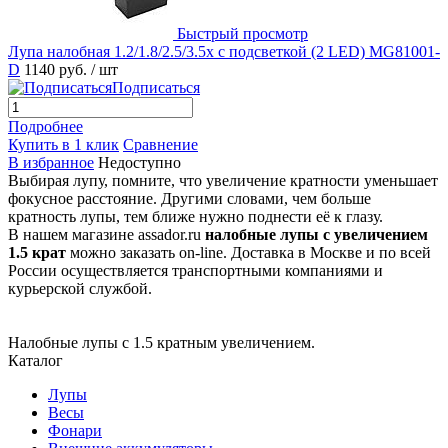
Быстрый просмотр
Лупа налобная 1.2/1.8/2.5/3.5x с подсветкой (2 LED) MG81001-
D
1140 руб.
/ шт
Подписаться
Подробнее
Купить в 1 клик
Сравнение
В избранное
Недоступно
Выбирая лупу, помните, что увеличение кратности уменьшает
фокусное расстояние. Другими словами, чем больше
кратность лупы, тем ближе нужно поднести её к глазу.
В нашем магазине assador.ru
налобные лупы с увеличением
1.5 крат
можно заказать on-line. Доставка в Москве и по всей
России осуществляется транспортными компаниями и
курьерской службой.
Налобные лупы с 1.5 кратным увеличением.
Каталог
Лупы
Весы
Фонари