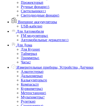
Прожекторы
8
Ручные фонари
15
Светильники
13
Светодиодные фонари
5
Внешние аккумуляторы
USB-кабели
0
Для Автомобиля
FM модуляторы
1
Автомобильные держатели
13
Для Дома
Для Кухни
6
Таймеры
4
Триммеры
1
Часы
2
Измерительные приборы, Устройства, Датчики
Алкотестеры
0
Дальномеры
0
Калькуляторы
36
Компасы
20
Курвиметры
3
Метеостанции
5
Мультиметры
7
Рулетки
0
Спиртомеры
0