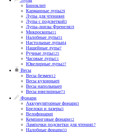
Лупы
Бинокли
9
Карманные лупы
29
Лупы для чтения
48
Лупы с подсветкой
3
Лупы-линзы Френеля
19
Микроскопы
11
Налобные лупы
51
Настольные лупы
84
Нашейные лупы
7
Ручные лупы
125
Часовые лупы
11
Ювелирные лупы
27
Весы
Весы безмен
12
Весы кухонные
8
Весы напольные
0
Весы ювелирные
73
Фонари
Аккумуляторные фонари
3
Брелоки и лазеры
3
Велофонари
8
Кемпинговые фонари
12
Лампочки подсветки для чтения
17
Налобные фонари
33