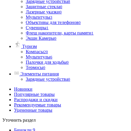
Зарядные устройства
8
Защитные стекла
0
Лазерные указки
0
Мультитулы
3
Объективы для телефонов
0
Сувениры
1
Флеш накопители, карты памяти
1
Экшн Камеры
0
Туризм
Компасы
20
Мультитулы
6
Палочки для ходьбы
0
Термосы
0
Элементы питания
Зарядные устройства
0
Новинки
Популярные товары
Распродажи и скидки
Рекомендуемые товары
Уцененные товары
Уточнить раздел
Бинокли
9