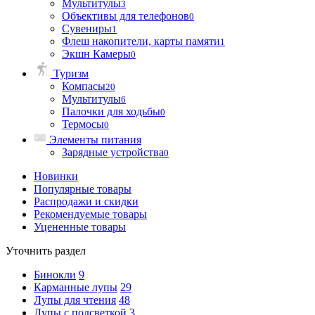
Мультитулы
3
Объективы для телефонов
0
Сувениры
1
Флеш накопители, карты памяти
1
Экшн Камеры
0
Туризм
Компасы
20
Мультитулы
6
Палочки для ходьбы
0
Термосы
0
Элементы питания
Зарядные устройства
0
Новинки
Популярные товары
Распродажи и скидки
Рекомендуемые товары
Уцененные товары
Уточнить раздел
Бинокли
9
Карманные лупы
29
Лупы для чтения
48
Лупы с подсветкой
3