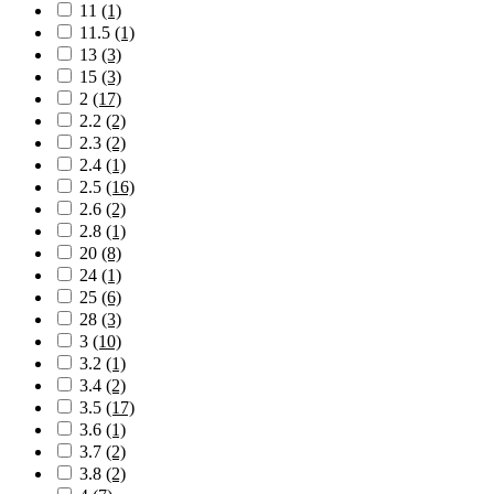
11
(1)
11.5
(1)
13
(3)
15
(3)
2
(17)
2.2
(2)
2.3
(2)
2.4
(1)
2.5
(16)
2.6
(2)
2.8
(1)
20
(8)
24
(1)
25
(6)
28
(3)
3
(10)
3.2
(1)
3.4
(2)
3.5
(17)
3.6
(1)
3.7
(2)
3.8
(2)