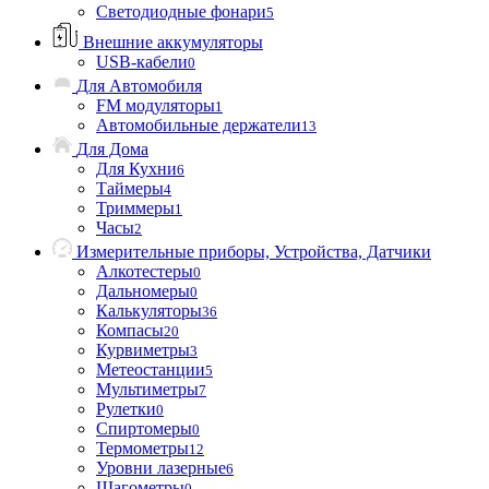
Светодиодные фонари
5
Внешние аккумуляторы
USB-кабели
0
Для Автомобиля
FM модуляторы
1
Автомобильные держатели
13
Для Дома
Для Кухни
6
Таймеры
4
Триммеры
1
Часы
2
Измерительные приборы, Устройства, Датчики
Алкотестеры
0
Дальномеры
0
Калькуляторы
36
Компасы
20
Курвиметры
3
Метеостанции
5
Мультиметры
7
Рулетки
0
Спиртомеры
0
Термометры
12
Уровни лазерные
6
Шагометры
0