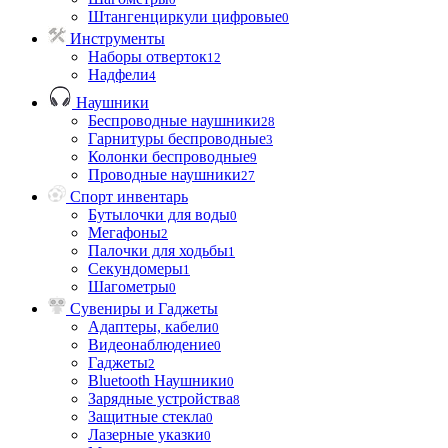
Штангенциркули цифровые
0
Инструменты
Наборы отверток
12
Надфели
4
Наушники
Беспроводные наушники
28
Гарнитуры беспроводные
3
Колонки беспроводные
9
Проводные наушники
27
Спорт инвентарь
Бутылочки для воды
0
Мегафоны
2
Палочки для ходьбы
1
Секундомеры
1
Шагометры
0
Сувениры и Гаджеты
Адаптеры, кабели
0
Видеонаблюдение
0
Гаджеты
2
Bluetooth Наушники
0
Зарядные устройства
8
Защитные стекла
0
Лазерные указки
0