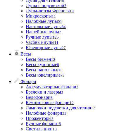
Лупы для чтения
48
Лупы с подсветкой
3
Лупы-линзы Френеля
19
Микроскопы
11
Налобные лупы
51
Настольные лупы
84
Нашейные лупы
7
Ручные лупы
125
Часовые лупы
11
Ювелирные лупы
27
Весы
Весы безмен
12
Весы кухонные
8
Весы напольные
0
Весы ювелирные
73
Фонари
Аккумуляторные фонари
3
Брелоки и лазеры
3
Велофонари
8
Кемпинговые фонари
12
Лампочки подсветки для чтения
17
Налобные фонари
33
Прожекторы
8
Ручные фонари
15
Светильники
13