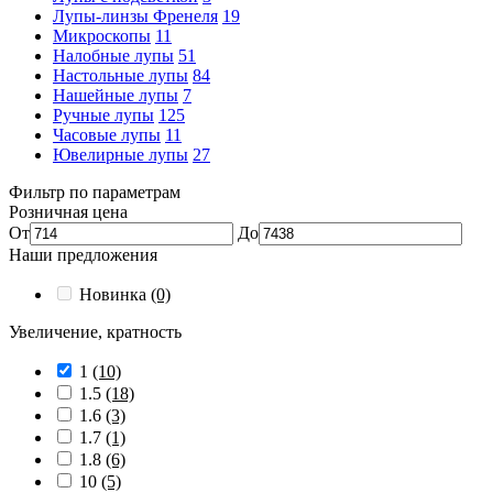
Лупы-линзы Френеля
19
Микроскопы
11
Налобные лупы
51
Настольные лупы
84
Нашейные лупы
7
Ручные лупы
125
Часовые лупы
11
Ювелирные лупы
27
Фильтр по параметрам
Розничная цена
От
До
Наши предложения
Новинка
(0)
Увеличение, кратность
1
(10)
1.5
(18)
1.6
(3)
1.7
(1)
1.8
(6)
10
(5)