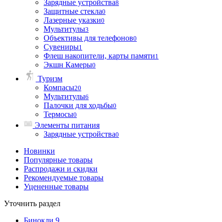
Зарядные устройства
8
Защитные стекла
0
Лазерные указки
0
Мультитулы
3
Объективы для телефонов
0
Сувениры
1
Флеш накопители, карты памяти
1
Экшн Камеры
0
Туризм
Компасы
20
Мультитулы
6
Палочки для ходьбы
0
Термосы
0
Элементы питания
Зарядные устройства
0
Новинки
Популярные товары
Распродажи и скидки
Рекомендуемые товары
Уцененные товары
Уточнить раздел
Бинокли
9