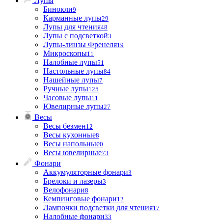
Лупы
Бинокли
9
Карманные лупы
29
Лупы для чтения
48
Лупы с подсветкой
3
Лупы-линзы Френеля
19
Микроскопы
11
Налобные лупы
51
Настольные лупы
84
Нашейные лупы
7
Ручные лупы
125
Часовые лупы
11
Ювелирные лупы
27
Весы
Весы безмен
12
Весы кухонные
8
Весы напольные
0
Весы ювелирные
73
Фонари
Аккумуляторные фонари
3
Брелоки и лазеры
3
Велофонари
8
Кемпинговые фонари
12
Лампочки подсветки для чтения
17
Налобные фонари
33