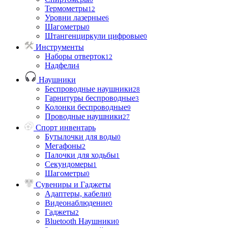
Термометры
12
Уровни лазерные
6
Шагометры
0
Штангенциркули цифровые
0
Инструменты
Наборы отверток
12
Надфели
4
Наушники
Беспроводные наушники
28
Гарнитуры беспроводные
3
Колонки беспроводные
9
Проводные наушники
27
Спорт инвентарь
Бутылочки для воды
0
Мегафоны
2
Палочки для ходьбы
1
Секундомеры
1
Шагометры
0
Сувениры и Гаджеты
Адаптеры, кабели
0
Видеонаблюдение
0
Гаджеты
2
Bluetooth Наушники
0