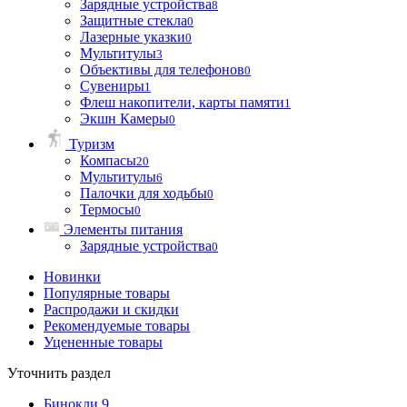
Зарядные устройства
8
Защитные стекла
0
Лазерные указки
0
Мультитулы
3
Объективы для телефонов
0
Сувениры
1
Флеш накопители, карты памяти
1
Экшн Камеры
0
Туризм
Компасы
20
Мультитулы
6
Палочки для ходьбы
0
Термосы
0
Элементы питания
Зарядные устройства
0
Новинки
Популярные товары
Распродажи и скидки
Рекомендуемые товары
Уцененные товары
Уточнить раздел
Бинокли
9