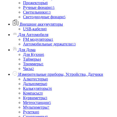
Прожекторы
8
Ручные фонари
15
Светильники
13
Светодиодные фонари
5
Внешние аккумуляторы
USB-кабели
0
Для Автомобиля
FM модуляторы
1
Автомобильные держатели
13
Для Дома
Для Кухни
6
Таймеры
4
Триммеры
1
Часы
2
Измерительные приборы, Устройства, Датчики
Алкотестеры
0
Дальномеры
0
Калькуляторы
36
Компасы
20
Курвиметры
3
Метеостанции
5
Мультиметры
7
Рулетки
0
Спиртомеры
0