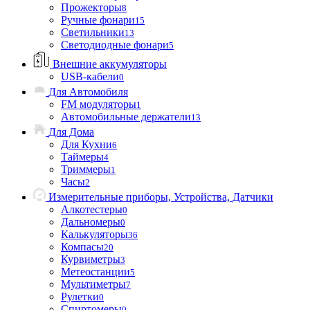
Прожекторы
8
Ручные фонари
15
Светильники
13
Светодиодные фонари
5
Внешние аккумуляторы
USB-кабели
0
Для Автомобиля
FM модуляторы
1
Автомобильные держатели
13
Для Дома
Для Кухни
6
Таймеры
4
Триммеры
1
Часы
2
Измерительные приборы, Устройства, Датчики
Алкотестеры
0
Дальномеры
0
Калькуляторы
36
Компасы
20
Курвиметры
3
Метеостанции
5
Мультиметры
7
Рулетки
0
Спиртомеры
0