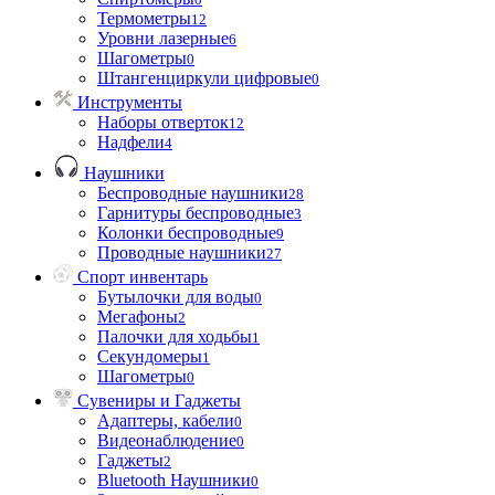
Термометры
12
Уровни лазерные
6
Шагометры
0
Штангенциркули цифровые
0
Инструменты
Наборы отверток
12
Надфели
4
Наушники
Беспроводные наушники
28
Гарнитуры беспроводные
3
Колонки беспроводные
9
Проводные наушники
27
Спорт инвентарь
Бутылочки для воды
0
Мегафоны
2
Палочки для ходьбы
1
Секундомеры
1
Шагометры
0
Сувениры и Гаджеты
Адаптеры, кабели
0
Видеонаблюдение
0
Гаджеты
2
Bluetooth Наушники
0