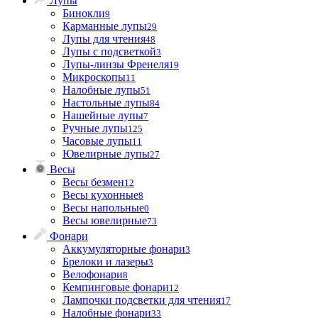
Лупы
Бинокли
9
Карманные лупы
29
Лупы для чтения
48
Лупы с подсветкой
3
Лупы-линзы Френеля
19
Микроскопы
11
Налобные лупы
51
Настольные лупы
84
Нашейные лупы
7
Ручные лупы
125
Часовые лупы
11
Ювелирные лупы
27
Весы
Весы безмен
12
Весы кухонные
8
Весы напольные
0
Весы ювелирные
73
Фонари
Аккумуляторные фонари
3
Брелоки и лазеры
3
Велофонари
8
Кемпинговые фонари
12
Лампочки подсветки для чтения
17
Налобные фонари
33