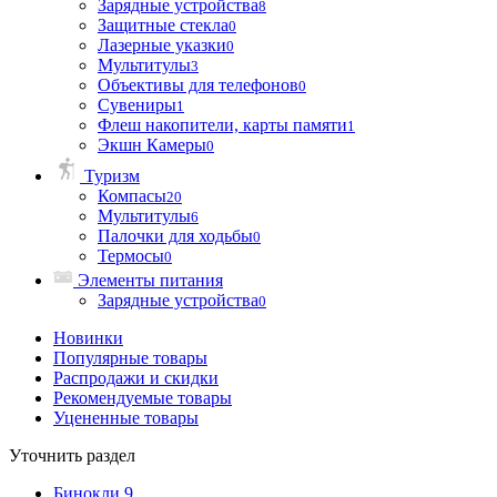
Зарядные устройства
8
Защитные стекла
0
Лазерные указки
0
Мультитулы
3
Объективы для телефонов
0
Сувениры
1
Флеш накопители, карты памяти
1
Экшн Камеры
0
Туризм
Компасы
20
Мультитулы
6
Палочки для ходьбы
0
Термосы
0
Элементы питания
Зарядные устройства
0
Новинки
Популярные товары
Распродажи и скидки
Рекомендуемые товары
Уцененные товары
Уточнить раздел
Бинокли
9