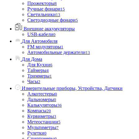
Прожекторы
8
Ручные фонари
15
Светильники
13
Светодиодные фонари
5
Внешние аккумуляторы
USB-кабели
0
Для Автомобиля
FM модуляторы
1
Автомобильные держатели
13
Для Дома
Для Кухни
6
Таймеры
4
Триммеры
1
Часы
2
Измерительные приборы, Устройства, Датчики
Алкотестеры
0
Дальномеры
0
Калькуляторы
36
Компасы
20
Курвиметры
3
Метеостанции
5
Мультиметры
7
Рулетки
0
Спиртомеры
0