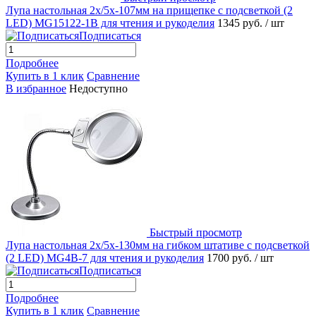
Лупа настольная 2x/5x-107мм на прищепке с подсветкой (2
LED) MG15122-1B для чтения и рукоделия
1345 руб.
/ шт
Подписаться
Подробнее
Купить в 1 клик
Сравнение
В избранное
Недоступно
Быстрый просмотр
Лупа настольная 2x/5x-130мм на гибком штативе с подсветкой
(2 LED) MG4B-7 для чтения и рукоделия
1700 руб.
/ шт
Подписаться
Подробнее
Купить в 1 клик
Сравнение