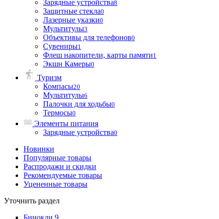
Зарядные устройства
8
Защитные стекла
0
Лазерные указки
0
Мультитулы
3
Объективы для телефонов
0
Сувениры
1
Флеш накопители, карты памяти
1
Экшн Камеры
0
Туризм
Компасы
20
Мультитулы
6
Палочки для ходьбы
0
Термосы
0
Элементы питания
Зарядные устройства
0
Новинки
Популярные товары
Распродажи и скидки
Рекомендуемые товары
Уцененные товары
Уточнить раздел
Бинокли
9