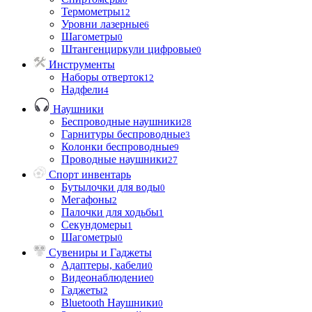
Термометры
12
Уровни лазерные
6
Шагометры
0
Штангенциркули цифровые
0
Инструменты
Наборы отверток
12
Надфели
4
Наушники
Беспроводные наушники
28
Гарнитуры беспроводные
3
Колонки беспроводные
9
Проводные наушники
27
Спорт инвентарь
Бутылочки для воды
0
Мегафоны
2
Палочки для ходьбы
1
Секундомеры
1
Шагометры
0
Сувениры и Гаджеты
Адаптеры, кабели
0
Видеонаблюдение
0
Гаджеты
2
Bluetooth Наушники
0