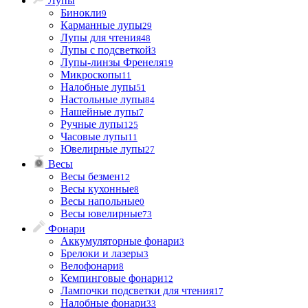
Лупы
Бинокли
9
Карманные лупы
29
Лупы для чтения
48
Лупы с подсветкой
3
Лупы-линзы Френеля
19
Микроскопы
11
Налобные лупы
51
Настольные лупы
84
Нашейные лупы
7
Ручные лупы
125
Часовые лупы
11
Ювелирные лупы
27
Весы
Весы безмен
12
Весы кухонные
8
Весы напольные
0
Весы ювелирные
73
Фонари
Аккумуляторные фонари
3
Брелоки и лазеры
3
Велофонари
8
Кемпинговые фонари
12
Лампочки подсветки для чтения
17
Налобные фонари
33