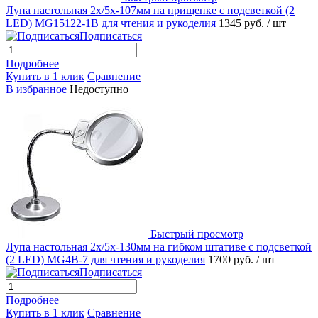
Лупа настольная 2x/5x-107мм на прищепке с подсветкой (2
LED) MG15122-1B для чтения и рукоделия
1345 руб.
/ шт
Подписаться
Подробнее
Купить в 1 клик
Сравнение
В избранное
Недоступно
Быстрый просмотр
Лупа настольная 2x/5x-130мм на гибком штативе с подсветкой
(2 LED) MG4B-7 для чтения и рукоделия
1700 руб.
/ шт
Подписаться
Подробнее
Купить в 1 клик
Сравнение