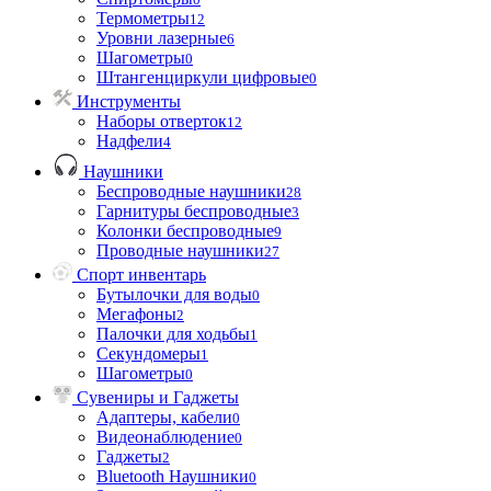
Термометры
12
Уровни лазерные
6
Шагометры
0
Штангенциркули цифровые
0
Инструменты
Наборы отверток
12
Надфели
4
Наушники
Беспроводные наушники
28
Гарнитуры беспроводные
3
Колонки беспроводные
9
Проводные наушники
27
Спорт инвентарь
Бутылочки для воды
0
Мегафоны
2
Палочки для ходьбы
1
Секундомеры
1
Шагометры
0
Сувениры и Гаджеты
Адаптеры, кабели
0
Видеонаблюдение
0
Гаджеты
2
Bluetooth Наушники
0