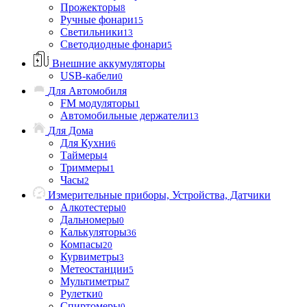
Прожекторы
8
Ручные фонари
15
Светильники
13
Светодиодные фонари
5
Внешние аккумуляторы
USB-кабели
0
Для Автомобиля
FM модуляторы
1
Автомобильные держатели
13
Для Дома
Для Кухни
6
Таймеры
4
Триммеры
1
Часы
2
Измерительные приборы, Устройства, Датчики
Алкотестеры
0
Дальномеры
0
Калькуляторы
36
Компасы
20
Курвиметры
3
Метеостанции
5
Мультиметры
7
Рулетки
0
Спиртомеры
0