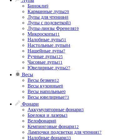
Лупы
Бинокли
9
Карманные лупы
29
Лупы для чтения
48
Лупы с подсветкой
3
Лупы-линзы Френеля
19
Микроскопы
11
Налобные лупы
51
Настольные лупы
84
Нашейные лупы
7
Ручные лупы
125
Часовые лупы
11
Ювелирные лупы
27
Весы
Весы безмен
12
Весы кухонные
8
Весы напольные
0
Весы ювелирные
73
Фонари
Аккумуляторные фонари
3
Брелоки и лазеры
3
Велофонари
8
Кемпинговые фонари
12
Лампочки подсветки для чтения
17
Налобные фонари
33