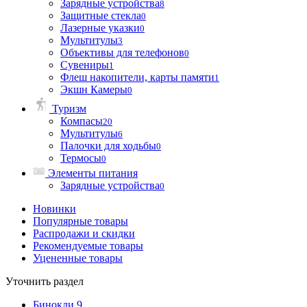
Зарядные устройства
8
Защитные стекла
0
Лазерные указки
0
Мультитулы
3
Объективы для телефонов
0
Сувениры
1
Флеш накопители, карты памяти
1
Экшн Камеры
0
Туризм
Компасы
20
Мультитулы
6
Палочки для ходьбы
0
Термосы
0
Элементы питания
Зарядные устройства
0
Новинки
Популярные товары
Распродажи и скидки
Рекомендуемые товары
Уцененные товары
Уточнить раздел
Бинокли
9