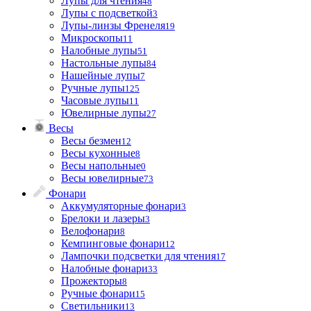
Лупы для чтения
48
Лупы с подсветкой
3
Лупы-линзы Френеля
19
Микроскопы
11
Налобные лупы
51
Настольные лупы
84
Нашейные лупы
7
Ручные лупы
125
Часовые лупы
11
Ювелирные лупы
27
Весы
Весы безмен
12
Весы кухонные
8
Весы напольные
0
Весы ювелирные
73
Фонари
Аккумуляторные фонари
3
Брелоки и лазеры
3
Велофонари
8
Кемпинговые фонари
12
Лампочки подсветки для чтения
17
Налобные фонари
33
Прожекторы
8
Ручные фонари
15
Светильники
13