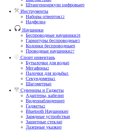
Штангенциркули цифровые
0
Инструменты
Наборы отверток
12
Надфели
4
Наушники
Беспроводные наушники
28
Гарнитуры беспроводные
3
Колонки беспроводные
9
Проводные наушники
27
Спорт инвентарь
Бутылочки для воды
0
Мегафоны
2
Палочки для ходьбы
1
Секундомеры
1
Шагометры
0
Сувениры и Гаджеты
Адаптеры, кабели
0
Видеонаблюдение
0
Гаджеты
2
Bluetooth Наушники
0
Зарядные устройства
8
Защитные стекла
0
Лазерные указки
0