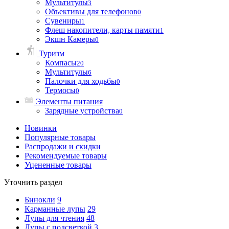
Мультитулы
3
Объективы для телефонов
0
Сувениры
1
Флеш накопители, карты памяти
1
Экшн Камеры
0
Туризм
Компасы
20
Мультитулы
6
Палочки для ходьбы
0
Термосы
0
Элементы питания
Зарядные устройства
0
Новинки
Популярные товары
Распродажи и скидки
Рекомендуемые товары
Уцененные товары
Уточнить раздел
Бинокли
9
Карманные лупы
29
Лупы для чтения
48
Лупы с подсветкой
3