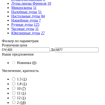
Лупы-линзы Френеля
19
Микроскопы
11
Налобные лупы
51
Настольные лупы
84
Нашейные лупы
7
Ручные лупы
125
Часовые лупы
11
Ювелирные лупы
27
Фильтр по параметрам
Розничная цена
От
До
Наши предложения
Новинка
(0)
Увеличение, кратность
1.5
(1)
1.8
(1)
10
(7)
11
(1)
12
(1)
2
(18)