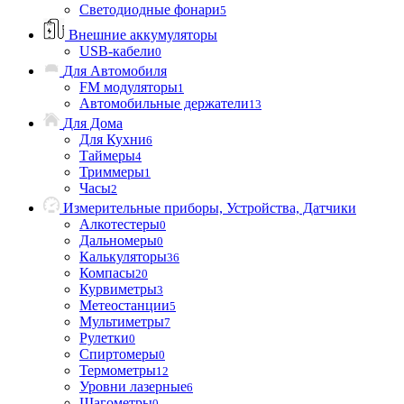
Светодиодные фонари
5
Внешние аккумуляторы
USB-кабели
0
Для Автомобиля
FM модуляторы
1
Автомобильные держатели
13
Для Дома
Для Кухни
6
Таймеры
4
Триммеры
1
Часы
2
Измерительные приборы, Устройства, Датчики
Алкотестеры
0
Дальномеры
0
Калькуляторы
36
Компасы
20
Курвиметры
3
Метеостанции
5
Мультиметры
7
Рулетки
0
Спиртомеры
0
Термометры
12
Уровни лазерные
6
Шагометры
0