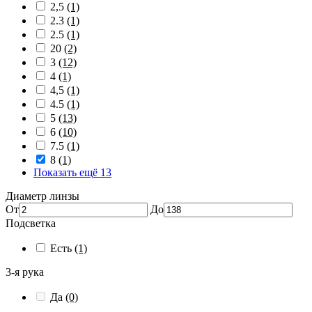
2,5
(1)
2.3
(1)
2.5
(1)
20
(2)
3
(12)
4
(1)
4,5
(1)
4.5
(1)
5
(13)
6
(10)
7.5
(1)
8
(1)
Показать ещё 13
Диаметр линзы
От
До
Подсветка
Есть
(1)
3-я рука
Да
(0)