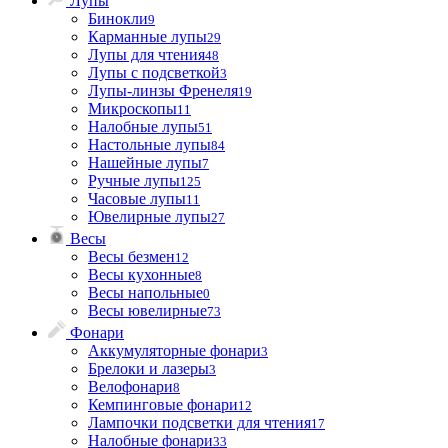
Лупы
Бинокли
9
Карманные лупы
29
Лупы для чтения
48
Лупы с подсветкой
3
Лупы-линзы Френеля
19
Микроскопы
11
Налобные лупы
51
Настольные лупы
84
Нашейные лупы
7
Ручные лупы
125
Часовые лупы
11
Ювелирные лупы
27
Весы
Весы безмен
12
Весы кухонные
8
Весы напольные
0
Весы ювелирные
73
Фонари
Аккумуляторные фонари
3
Брелоки и лазеры
3
Велофонари
8
Кемпинговые фонари
12
Лампочки подсветки для чтения
17
Налобные фонари
33