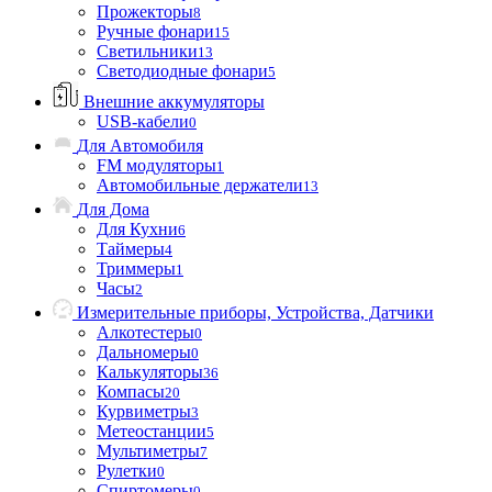
Прожекторы
8
Ручные фонари
15
Светильники
13
Светодиодные фонари
5
Внешние аккумуляторы
USB-кабели
0
Для Автомобиля
FM модуляторы
1
Автомобильные держатели
13
Для Дома
Для Кухни
6
Таймеры
4
Триммеры
1
Часы
2
Измерительные приборы, Устройства, Датчики
Алкотестеры
0
Дальномеры
0
Калькуляторы
36
Компасы
20
Курвиметры
3
Метеостанции
5
Мультиметры
7
Рулетки
0
Спиртомеры
0