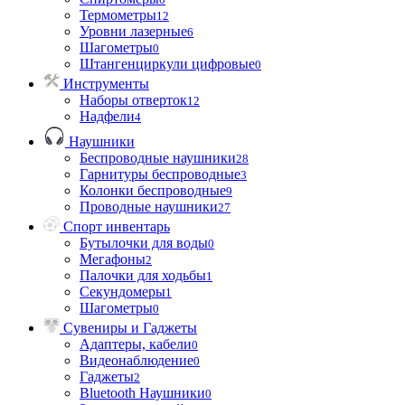
Термометры
12
Уровни лазерные
6
Шагометры
0
Штангенциркули цифровые
0
Инструменты
Наборы отверток
12
Надфели
4
Наушники
Беспроводные наушники
28
Гарнитуры беспроводные
3
Колонки беспроводные
9
Проводные наушники
27
Спорт инвентарь
Бутылочки для воды
0
Мегафоны
2
Палочки для ходьбы
1
Секундомеры
1
Шагометры
0
Сувениры и Гаджеты
Адаптеры, кабели
0
Видеонаблюдение
0
Гаджеты
2
Bluetooth Наушники
0