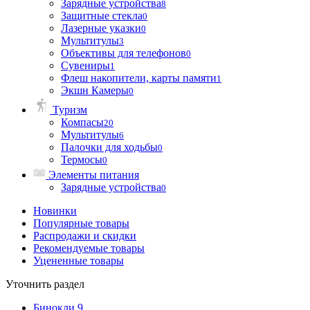
Зарядные устройства
8
Защитные стекла
0
Лазерные указки
0
Мультитулы
3
Объективы для телефонов
0
Сувениры
1
Флеш накопители, карты памяти
1
Экшн Камеры
0
Туризм
Компасы
20
Мультитулы
6
Палочки для ходьбы
0
Термосы
0
Элементы питания
Зарядные устройства
0
Новинки
Популярные товары
Распродажи и скидки
Рекомендуемые товары
Уцененные товары
Уточнить раздел
Бинокли
9