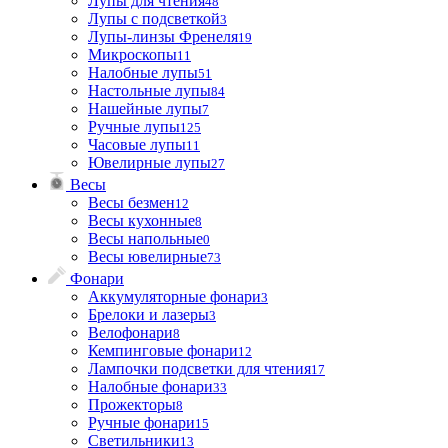
Лупы для чтения
48
Лупы с подсветкой
3
Лупы-линзы Френеля
19
Микроскопы
11
Налобные лупы
51
Настольные лупы
84
Нашейные лупы
7
Ручные лупы
125
Часовые лупы
11
Ювелирные лупы
27
Весы
Весы безмен
12
Весы кухонные
8
Весы напольные
0
Весы ювелирные
73
Фонари
Аккумуляторные фонари
3
Брелоки и лазеры
3
Велофонари
8
Кемпинговые фонари
12
Лампочки подсветки для чтения
17
Налобные фонари
33
Прожекторы
8
Ручные фонари
15
Светильники
13