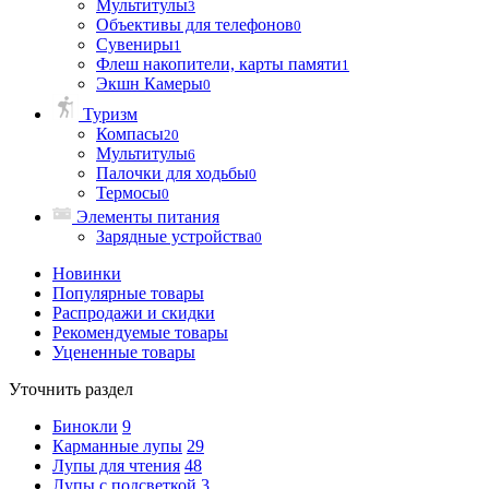
Мультитулы
3
Объективы для телефонов
0
Сувениры
1
Флеш накопители, карты памяти
1
Экшн Камеры
0
Туризм
Компасы
20
Мультитулы
6
Палочки для ходьбы
0
Термосы
0
Элементы питания
Зарядные устройства
0
Новинки
Популярные товары
Распродажи и скидки
Рекомендуемые товары
Уцененные товары
Уточнить раздел
Бинокли
9
Карманные лупы
29
Лупы для чтения
48
Лупы с подсветкой
3