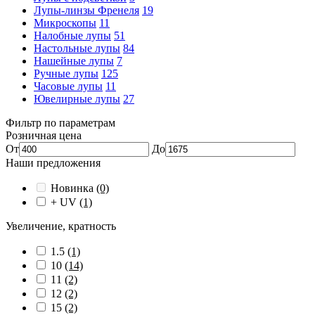
Лупы-линзы Френеля
19
Микроскопы
11
Налобные лупы
51
Настольные лупы
84
Нашейные лупы
7
Ручные лупы
125
Часовые лупы
11
Ювелирные лупы
27
Фильтр по параметрам
Розничная цена
От
До
Наши предложения
Новинка
(0)
+ UV
(1)
Увеличение, кратность
1.5
(1)
10
(14)
11
(2)
12
(2)
15
(2)