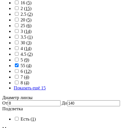
16
(5)
2
(15)
2.5
(2)
20
(5)
25
(6)
3
(14)
3.5
(1)
30
(3)
4
(14)
4.5
(2)
5
(9)
55
(4)
6
(12)
7
(4)
8
(4)
Показать ещё 15
Диаметр линзы
От
До
Подсветка
Есть
(1)