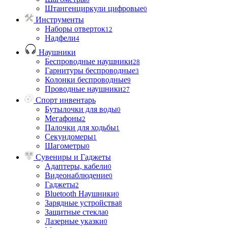
Штангенциркули цифровые
0
Инструменты
Наборы отверток
12
Надфели
4
Наушники
Беспроводные наушники
28
Гарнитуры беспроводные
3
Колонки беспроводные
9
Проводные наушники
27
Спорт инвентарь
Бутылочки для воды
0
Мегафоны
2
Палочки для ходьбы
1
Секундомеры
1
Шагометры
0
Сувениры и Гаджеты
Адаптеры, кабели
0
Видеонаблюдение
0
Гаджеты
2
Bluetooth Наушники
0
Зарядные устройства
8
Защитные стекла
0
Лазерные указки
0