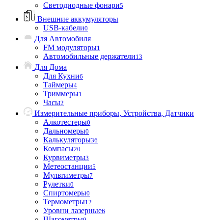
Светодиодные фонари
5
Внешние аккумуляторы
USB-кабели
0
Для Автомобиля
FM модуляторы
1
Автомобильные держатели
13
Для Дома
Для Кухни
6
Таймеры
4
Триммеры
1
Часы
2
Измерительные приборы, Устройства, Датчики
Алкотестеры
0
Дальномеры
0
Калькуляторы
36
Компасы
20
Курвиметры
3
Метеостанции
5
Мультиметры
7
Рулетки
0
Спиртомеры
0
Термометры
12
Уровни лазерные
6
Шагометры
0