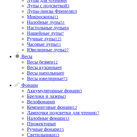
Лупы для чтения
48
Лупы с подсветкой
3
Лупы-линзы Френеля
19
Микроскопы
11
Налобные лупы
51
Настольные лупы
84
Нашейные лупы
7
Ручные лупы
125
Часовые лупы
11
Ювелирные лупы
27
Весы
Весы безмен
12
Весы кухонные
8
Весы напольные
0
Весы ювелирные
73
Фонари
Аккумуляторные фонари
3
Брелоки и лазеры
3
Велофонари
8
Кемпинговые фонари
12
Лампочки подсветки для чтения
17
Налобные фонари
33
Прожекторы
8
Ручные фонари
15
Светильники
13