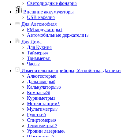
Светодиодные фонари
5
Внешние аккумуляторы
USB-кабели
0
Для Автомобиля
FM модуляторы
1
Автомобильные держатели
13
Для Дома
Для Кухни
6
Таймеры
4
Триммеры
1
Часы
2
Измерительные приборы, Устройства, Датчики
Алкотестеры
0
Дальномеры
0
Калькуляторы
36
Компасы
20
Курвиметры
3
Метеостанции
5
Мультиметры
7
Рулетки
0
Спиртомеры
0
Термометры
12
Уровни лазерные
6
Шагометры
0