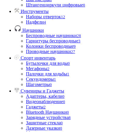
Штангенциркули цифровые
0
Инструменты
Наборы отверток
12
Надфели
4
Наушники
Беспроводные наушники
28
Гарнитуры беспроводные
3
Колонки беспроводные
9
Проводные наушники
27
Спорт инвентарь
Бутылочки для воды
0
Мегафоны
2
Палочки для ходьбы
1
Секундомеры
1
Шагометры
0
Сувениры и Гаджеты
Адаптеры, кабели
0
Видеонаблюдение
0
Гаджеты
2
Bluetooth Наушники
0
Зарядные устройства
8
Защитные стекла
0
Лазерные указки
0