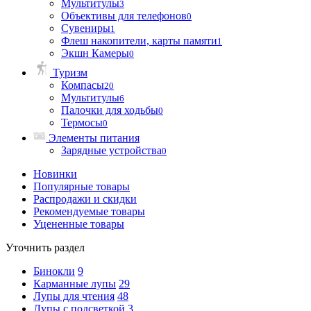
Мультитулы
3
Объективы для телефонов
0
Сувениры
1
Флеш накопители, карты памяти
1
Экшн Камеры
0
Туризм
Компасы
20
Мультитулы
6
Палочки для ходьбы
0
Термосы
0
Элементы питания
Зарядные устройства
0
Новинки
Популярные товары
Распродажи и скидки
Рекомендуемые товары
Уцененные товары
Уточнить раздел
Бинокли
9
Карманные лупы
29
Лупы для чтения
48
Лупы с подсветкой
3