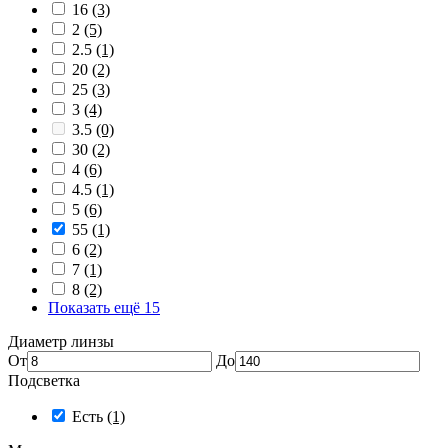
16
(3)
2
(5)
2.5
(1)
20
(2)
25
(3)
3
(4)
3.5
(0)
30
(2)
4
(6)
4.5
(1)
5
(6)
55
(1)
6
(2)
7
(1)
8
(2)
Показать ещё 15
Диаметр линзы
От
До
Подсветка
Есть
(1)