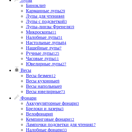
Лупы
Бинокли
9
Карманные лупы
29
Лупы для чтения
48
Лупы с подсветкой
3
Лупы-линзы Френеля
19
Микроскопы
11
Налобные лупы
51
Настольные лупы
84
Нашейные лупы
7
Ручные лупы
125
Часовые лупы
11
Ювелирные лупы
27
Весы
Весы безмен
12
Весы кухонные
8
Весы напольные
0
Весы ювелирные
73
Фонари
Аккумуляторные фонари
3
Брелоки и лазеры
3
Велофонари
8
Кемпинговые фонари
12
Лампочки подсветки для чтения
17
Налобные фонари
33