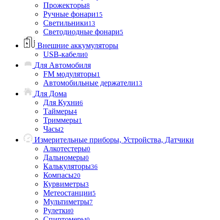
Прожекторы
8
Ручные фонари
15
Светильники
13
Светодиодные фонари
5
Внешние аккумуляторы
USB-кабели
0
Для Автомобиля
FM модуляторы
1
Автомобильные держатели
13
Для Дома
Для Кухни
6
Таймеры
4
Триммеры
1
Часы
2
Измерительные приборы, Устройства, Датчики
Алкотестеры
0
Дальномеры
0
Калькуляторы
36
Компасы
20
Курвиметры
3
Метеостанции
5
Мультиметры
7
Рулетки
0
Спиртомеры
0