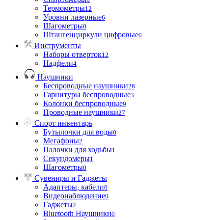
Термометры
12
Уровни лазерные
6
Шагометры
0
Штангенциркули цифровые
0
Инструменты
Наборы отверток
12
Надфели
4
Наушники
Беспроводные наушники
28
Гарнитуры беспроводные
3
Колонки беспроводные
9
Проводные наушники
27
Спорт инвентарь
Бутылочки для воды
0
Мегафоны
2
Палочки для ходьбы
1
Секундомеры
1
Шагометры
0
Сувениры и Гаджеты
Адаптеры, кабели
0
Видеонаблюдение
0
Гаджеты
2
Bluetooth Наушники
0