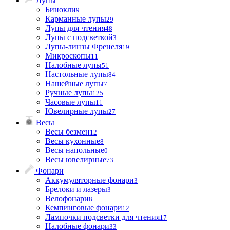
Лупы
Бинокли
9
Карманные лупы
29
Лупы для чтения
48
Лупы с подсветкой
3
Лупы-линзы Френеля
19
Микроскопы
11
Налобные лупы
51
Настольные лупы
84
Нашейные лупы
7
Ручные лупы
125
Часовые лупы
11
Ювелирные лупы
27
Весы
Весы безмен
12
Весы кухонные
8
Весы напольные
0
Весы ювелирные
73
Фонари
Аккумуляторные фонари
3
Брелоки и лазеры
3
Велофонари
8
Кемпинговые фонари
12
Лампочки подсветки для чтения
17
Налобные фонари
33