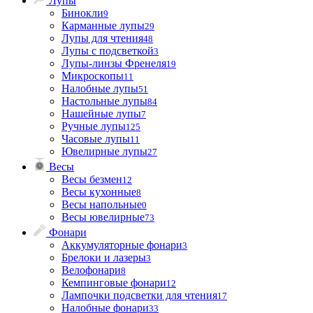
Лупы
Бинокли
9
Карманные лупы
29
Лупы для чтения
48
Лупы с подсветкой
3
Лупы-линзы Френеля
19
Микроскопы
11
Налобные лупы
51
Настольные лупы
84
Нашейные лупы
7
Ручные лупы
125
Часовые лупы
11
Ювелирные лупы
27
Весы
Весы безмен
12
Весы кухонные
8
Весы напольные
0
Весы ювелирные
73
Фонари
Аккумуляторные фонари
3
Брелоки и лазеры
3
Велофонари
8
Кемпинговые фонари
12
Лампочки подсветки для чтения
17
Налобные фонари
33