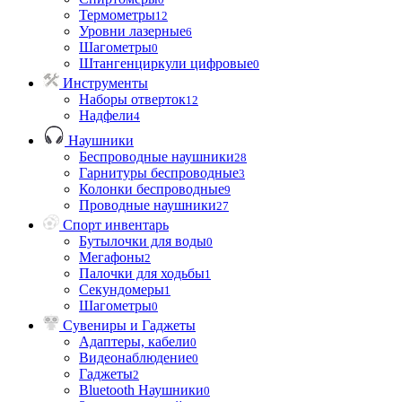
Термометры
12
Уровни лазерные
6
Шагометры
0
Штангенциркули цифровые
0
Инструменты
Наборы отверток
12
Надфели
4
Наушники
Беспроводные наушники
28
Гарнитуры беспроводные
3
Колонки беспроводные
9
Проводные наушники
27
Спорт инвентарь
Бутылочки для воды
0
Мегафоны
2
Палочки для ходьбы
1
Секундомеры
1
Шагометры
0
Сувениры и Гаджеты
Адаптеры, кабели
0
Видеонаблюдение
0
Гаджеты
2
Bluetooth Наушники
0