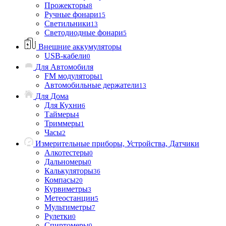
Прожекторы
8
Ручные фонари
15
Светильники
13
Светодиодные фонари
5
Внешние аккумуляторы
USB-кабели
0
Для Автомобиля
FM модуляторы
1
Автомобильные держатели
13
Для Дома
Для Кухни
6
Таймеры
4
Триммеры
1
Часы
2
Измерительные приборы, Устройства, Датчики
Алкотестеры
0
Дальномеры
0
Калькуляторы
36
Компасы
20
Курвиметры
3
Метеостанции
5
Мультиметры
7
Рулетки
0
Спиртомеры
0