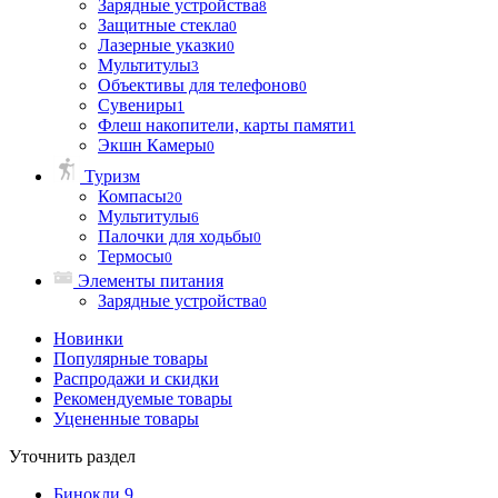
Зарядные устройства
8
Защитные стекла
0
Лазерные указки
0
Мультитулы
3
Объективы для телефонов
0
Сувениры
1
Флеш накопители, карты памяти
1
Экшн Камеры
0
Туризм
Компасы
20
Мультитулы
6
Палочки для ходьбы
0
Термосы
0
Элементы питания
Зарядные устройства
0
Новинки
Популярные товары
Распродажи и скидки
Рекомендуемые товары
Уцененные товары
Уточнить раздел
Бинокли
9