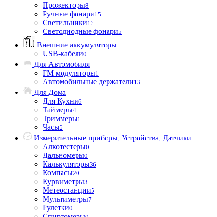
Прожекторы
8
Ручные фонари
15
Светильники
13
Светодиодные фонари
5
Внешние аккумуляторы
USB-кабели
0
Для Автомобиля
FM модуляторы
1
Автомобильные держатели
13
Для Дома
Для Кухни
6
Таймеры
4
Триммеры
1
Часы
2
Измерительные приборы, Устройства, Датчики
Алкотестеры
0
Дальномеры
0
Калькуляторы
36
Компасы
20
Курвиметры
3
Метеостанции
5
Мультиметры
7
Рулетки
0
Спиртомеры
0