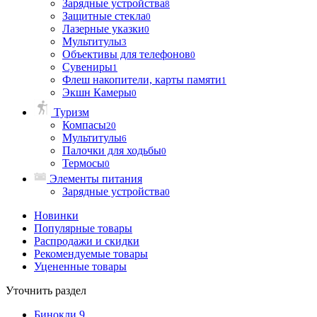
Зарядные устройства
8
Защитные стекла
0
Лазерные указки
0
Мультитулы
3
Объективы для телефонов
0
Сувениры
1
Флеш накопители, карты памяти
1
Экшн Камеры
0
Туризм
Компасы
20
Мультитулы
6
Палочки для ходьбы
0
Термосы
0
Элементы питания
Зарядные устройства
0
Новинки
Популярные товары
Распродажи и скидки
Рекомендуемые товары
Уцененные товары
Уточнить раздел
Бинокли
9