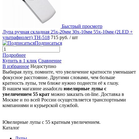
Быстрый просмотр
Лупа ручная складная 25x-20мм 30x-10мм 55x-10мм (2LED +
ультрафиолет) TH-518
715 руб.
/ шт
Подписаться
Подробнее
Купить в 1 клик
Сравнение
В избранное
Недоступно
Выбирая лупу, помните, что увеличение кратности уменьшает
фокусное расстояние. Другими словами, чем больше
кратность лупы, тем ближе нужно поднести её к глазу.
В нашем магазине assador.ru
ювелирные лупы с
увеличением 55 крат
можно заказать on-line. Доставка в
Москве и по всей России осуществляется транспортными
компаниями и курьерской службой.
Ювелирные лупы с 55 кратным увеличением.
Каталог
Лупы