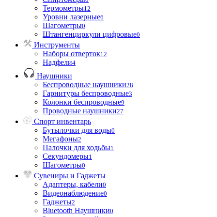
Термометры
12
Уровни лазерные
6
Шагометры
0
Штангенциркули цифровые
0
Инструменты
Наборы отверток
12
Надфели
4
Наушники
Беспроводные наушники
28
Гарнитуры беспроводные
3
Колонки беспроводные
9
Проводные наушники
27
Спорт инвентарь
Бутылочки для воды
0
Мегафоны
2
Палочки для ходьбы
1
Секундомеры
1
Шагометры
0
Сувениры и Гаджеты
Адаптеры, кабели
0
Видеонаблюдение
0
Гаджеты
2
Bluetooth Наушники
0