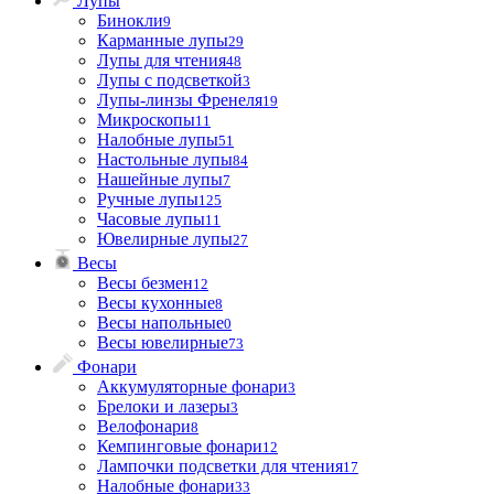
Лупы
Бинокли
9
Карманные лупы
29
Лупы для чтения
48
Лупы с подсветкой
3
Лупы-линзы Френеля
19
Микроскопы
11
Налобные лупы
51
Настольные лупы
84
Нашейные лупы
7
Ручные лупы
125
Часовые лупы
11
Ювелирные лупы
27
Весы
Весы безмен
12
Весы кухонные
8
Весы напольные
0
Весы ювелирные
73
Фонари
Аккумуляторные фонари
3
Брелоки и лазеры
3
Велофонари
8
Кемпинговые фонари
12
Лампочки подсветки для чтения
17
Налобные фонари
33