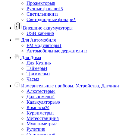
Прожекторы
8
Ручные фонари
15
Светильники
13
Светодиодные фонари
5
Внешние аккумуляторы
USB-кабели
0
Для Автомобиля
FM модуляторы
1
Автомобильные держатели
13
Для Дома
Для Кухни
6
Таймеры
4
Триммеры
1
Часы
2
Измерительные приборы, Устройства, Датчики
Алкотестеры
0
Дальномеры
0
Калькуляторы
36
Компасы
20
Курвиметры
3
Метеостанции
5
Мультиметры
7
Рулетки
0
Спиртомеры
0