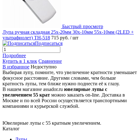
Быстрый просмотр
Лупа ручная складная 25x-20мм 30x-10мм 55x-10мм (2LED +
ультрафиолет) TH-518
715 руб.
/ шт
Подписаться
Подробнее
Купить в 1 клик
Сравнение
В избранное
Недоступно
Выбирая лупу, помните, что увеличение кратности уменьшает
фокусное расстояние. Другими словами, чем больше
кратность лупы, тем ближе нужно поднести её к глазу.
В нашем магазине assador.ru
ювелирные лупы с
увеличением 55 крат
можно заказать on-line. Доставка в
Москве и по всей России осуществляется транспортными
компаниями и курьерской службой.
Ювелирные лупы с 55 кратным увеличением.
Каталог
Лупы