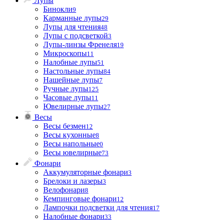
Лупы
Бинокли
9
Карманные лупы
29
Лупы для чтения
48
Лупы с подсветкой
3
Лупы-линзы Френеля
19
Микроскопы
11
Налобные лупы
51
Настольные лупы
84
Нашейные лупы
7
Ручные лупы
125
Часовые лупы
11
Ювелирные лупы
27
Весы
Весы безмен
12
Весы кухонные
8
Весы напольные
0
Весы ювелирные
73
Фонари
Аккумуляторные фонари
3
Брелоки и лазеры
3
Велофонари
8
Кемпинговые фонари
12
Лампочки подсветки для чтения
17
Налобные фонари
33