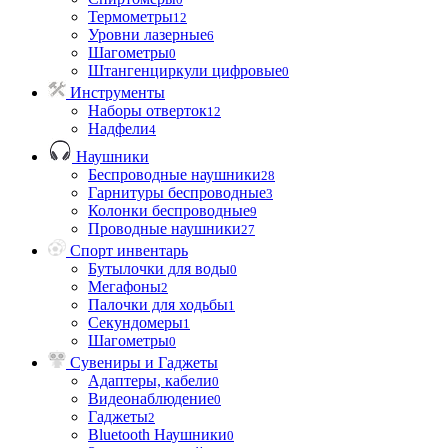
Термометры
12
Уровни лазерные
6
Шагометры
0
Штангенциркули цифровые
0
Инструменты
Наборы отверток
12
Надфели
4
Наушники
Беспроводные наушники
28
Гарнитуры беспроводные
3
Колонки беспроводные
9
Проводные наушники
27
Спорт инвентарь
Бутылочки для воды
0
Мегафоны
2
Палочки для ходьбы
1
Секундомеры
1
Шагометры
0
Сувениры и Гаджеты
Адаптеры, кабели
0
Видеонаблюдение
0
Гаджеты
2
Bluetooth Наушники
0