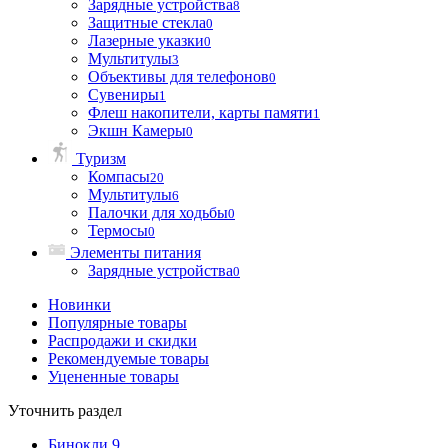
Зарядные устройства
8
Защитные стекла
0
Лазерные указки
0
Мультитулы
3
Объективы для телефонов
0
Сувениры
1
Флеш накопители, карты памяти
1
Экшн Камеры
0
Туризм
Компасы
20
Мультитулы
6
Палочки для ходьбы
0
Термосы
0
Элементы питания
Зарядные устройства
0
Новинки
Популярные товары
Распродажи и скидки
Рекомендуемые товары
Уцененные товары
Уточнить раздел
Бинокли
9