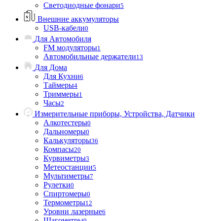
Светодиодные фонари
5
Внешние аккумуляторы
USB-кабели
0
Для Автомобиля
FM модуляторы
1
Автомобильные держатели
13
Для Дома
Для Кухни
6
Таймеры
4
Триммеры
1
Часы
2
Измерительные приборы, Устройства, Датчики
Алкотестеры
0
Дальномеры
0
Калькуляторы
36
Компасы
20
Курвиметры
3
Метеостанции
5
Мультиметры
7
Рулетки
0
Спиртомеры
0
Термометры
12
Уровни лазерные
6
Шагометры
0