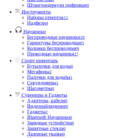
Штангенциркули цифровые
0
Инструменты
Наборы отверток
12
Надфели
4
Наушники
Беспроводные наушники
28
Гарнитуры беспроводные
3
Колонки беспроводные
9
Проводные наушники
27
Спорт инвентарь
Бутылочки для воды
0
Мегафоны
2
Палочки для ходьбы
1
Секундомеры
1
Шагометры
0
Сувениры и Гаджеты
Адаптеры, кабели
0
Видеонаблюдение
0
Гаджеты
2
Bluetooth Наушники
0
Зарядные устройства
8
Защитные стекла
0
Лазерные указки
0