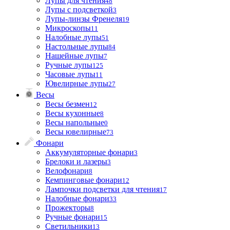
Лупы для чтения
48
Лупы с подсветкой
3
Лупы-линзы Френеля
19
Микроскопы
11
Налобные лупы
51
Настольные лупы
84
Нашейные лупы
7
Ручные лупы
125
Часовые лупы
11
Ювелирные лупы
27
Весы
Весы безмен
12
Весы кухонные
8
Весы напольные
0
Весы ювелирные
73
Фонари
Аккумуляторные фонари
3
Брелоки и лазеры
3
Велофонари
8
Кемпинговые фонари
12
Лампочки подсветки для чтения
17
Налобные фонари
33
Прожекторы
8
Ручные фонари
15
Светильники
13