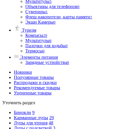
Мультитулы
3
Объективы для телефонов
0
Сувениры
1
Флеш накопители, карты памяти
1
Экшн Камеры
0
Туризм
Компасы
20
Мультитулы
6
Палочки для ходьбы
0
Термосы
0
Элементы питания
Зарядные устройства
0
Новинки
Популярные товары
Распродажи и скидки
Рекомендуемые товары
Уцененные товары
Уточнить раздел
Бинокли
9
Карманные лупы
29
Лупы для чтения
48
Лупы с подсветкой
3