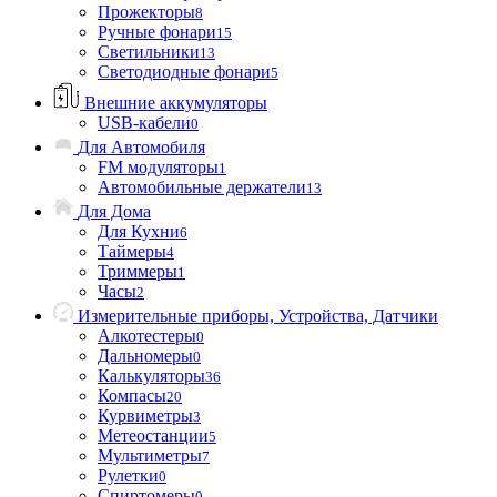
Прожекторы
8
Ручные фонари
15
Светильники
13
Светодиодные фонари
5
Внешние аккумуляторы
USB-кабели
0
Для Автомобиля
FM модуляторы
1
Автомобильные держатели
13
Для Дома
Для Кухни
6
Таймеры
4
Триммеры
1
Часы
2
Измерительные приборы, Устройства, Датчики
Алкотестеры
0
Дальномеры
0
Калькуляторы
36
Компасы
20
Курвиметры
3
Метеостанции
5
Мультиметры
7
Рулетки
0
Спиртомеры
0