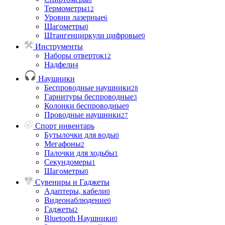
Термометры
12
Уровни лазерные
6
Шагометры
0
Штангенциркули цифровые
0
Инструменты
Наборы отверток
12
Надфели
4
Наушники
Беспроводные наушники
28
Гарнитуры беспроводные
3
Колонки беспроводные
9
Проводные наушники
27
Спорт инвентарь
Бутылочки для воды
0
Мегафоны
2
Палочки для ходьбы
1
Секундомеры
1
Шагометры
0
Сувениры и Гаджеты
Адаптеры, кабели
0
Видеонаблюдение
0
Гаджеты
2
Bluetooth Наушники
0