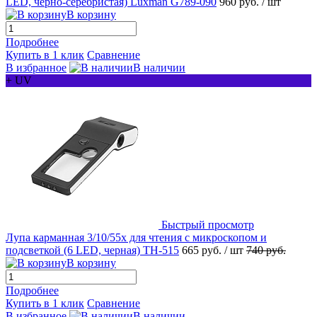
LED, черно-серебристая) Luxman G789-090
960 руб.
/ шт
В корзину
Подробнее
Купить в 1 клик
Сравнение
В избранное
В наличии
+ UV
Быстрый просмотр
Лупа карманная 3/10/55x для чтения с микроскопом и
подсветкой (6 LED, черная) TH-515
665 руб.
/ шт
740 руб.
В корзину
Подробнее
Купить в 1 клик
Сравнение
В избранное
В наличии