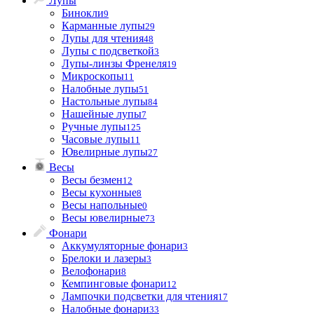
Лупы
Бинокли
9
Карманные лупы
29
Лупы для чтения
48
Лупы с подсветкой
3
Лупы-линзы Френеля
19
Микроскопы
11
Налобные лупы
51
Настольные лупы
84
Нашейные лупы
7
Ручные лупы
125
Часовые лупы
11
Ювелирные лупы
27
Весы
Весы безмен
12
Весы кухонные
8
Весы напольные
0
Весы ювелирные
73
Фонари
Аккумуляторные фонари
3
Брелоки и лазеры
3
Велофонари
8
Кемпинговые фонари
12
Лампочки подсветки для чтения
17
Налобные фонари
33