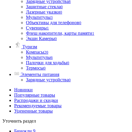
Зарядные устройства
8
Защитные стекла
0
Лазерные указки
0
Мультитулы
3
Объективы для телефонов
0
Сувениры
1
Флеш накопители, карты памяти
1
Экшн Камеры
0
Туризм
Компасы
20
Мультитулы
6
Палочки для ходьбы
0
Термосы
0
Элементы питания
Зарядные устройства
0
Новинки
Популярные товары
Распродажи и скидки
Рекомендуемые товары
Уцененные товары
Уточнить раздел
Бинокли
9