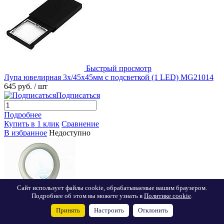
Быстрый просмотр
Лупа ювелирная 3х/45x45мм с подсветкой (1 LED) MG21014
645 руб.
/ шт
Подписаться
Подробнее
Купить в 1 клик
Сравнение
В избранное
Недоступно
Сайт использует файлы cookie, обрабатываемые вашим браузером.
Подробнее об этом вы можете узнать в
Политике cookie
.
Принять
Настроить
Отклонить