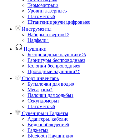
Термометры
12
Уровни лазерные
6
Шагометры
0
Штангенциркули цифровые
0
Инструменты
Наборы отверток
12
Надфели
4
Наушники
Беспроводные наушники
28
Гарнитуры беспроводные
3
Колонки беспроводные
9
Проводные наушники
27
Спорт инвентарь
Бутылочки для воды
0
Мегафоны
2
Палочки для ходьбы
1
Секундомеры
1
Шагометры
0
Сувениры и Гаджеты
Адаптеры, кабели
0
Видеонаблюдение
0
Гаджеты
2
Bluetooth Наушники
0