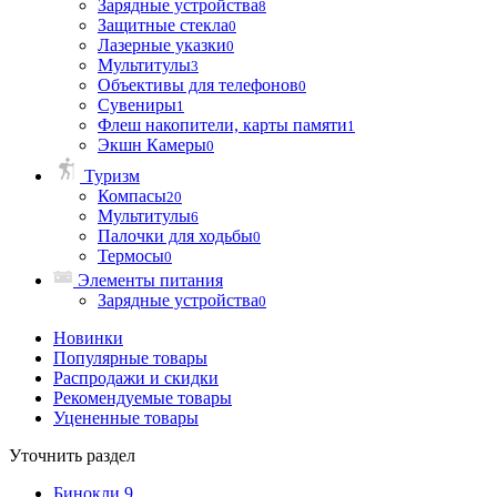
Зарядные устройства
8
Защитные стекла
0
Лазерные указки
0
Мультитулы
3
Объективы для телефонов
0
Сувениры
1
Флеш накопители, карты памяти
1
Экшн Камеры
0
Туризм
Компасы
20
Мультитулы
6
Палочки для ходьбы
0
Термосы
0
Элементы питания
Зарядные устройства
0
Новинки
Популярные товары
Распродажи и скидки
Рекомендуемые товары
Уцененные товары
Уточнить раздел
Бинокли
9