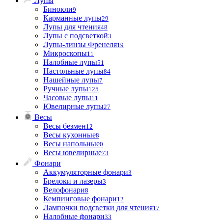
Лупы
Бинокли
9
Карманные лупы
29
Лупы для чтения
48
Лупы с подсветкой
3
Лупы-линзы Френеля
19
Микроскопы
11
Налобные лупы
51
Настольные лупы
84
Нашейные лупы
7
Ручные лупы
125
Часовые лупы
11
Ювелирные лупы
27
Весы
Весы безмен
12
Весы кухонные
8
Весы напольные
0
Весы ювелирные
73
Фонари
Аккумуляторные фонари
3
Брелоки и лазеры
3
Велофонари
8
Кемпинговые фонари
12
Лампочки подсветки для чтения
17
Налобные фонари
33