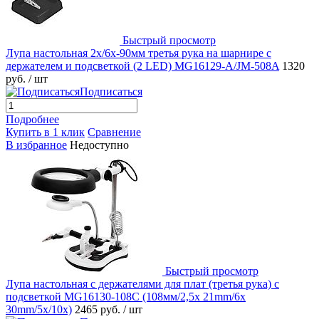
Быстрый просмотр
Лупа настольная 2x/6x-90мм третья рука на шарнире с
держателем и подсветкой (2 LED) MG16129-A/JM-508A
1320
руб.
/ шт
Подписаться
Подробнее
Купить в 1 клик
Сравнение
В избранное
Недоступно
Быстрый просмотр
Лупа настольная с держателями для плат (третья рука) с
подсветкой MG16130-108C (108мм/2,5x 21mm/6x
30mm/5x/10x)
2465 руб.
/ шт