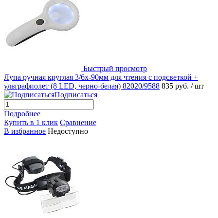
Быстрый просмотр
Лупа ручная круглая 3/6x-90мм для чтения с подсветкой +
ультрафиолет (8 LED, черно-белая) 82020/9588
835 руб.
/ шт
Подписаться
Подробнее
Купить в 1 клик
Сравнение
В избранное
Недоступно