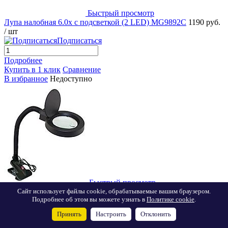
Быстрый просмотр
Лупа налобная 6.0x с подсветкой (2 LED) MG9892C
1190 руб.
/ шт
Подписаться
Подробнее
Купить в 1 клик
Сравнение
В избранное
Недоступно
Быстрый просмотр
Лупа лампа бестеневая настольная 2x/6x-85мм с подсветкой
Сайт использует файлы cookie, обрабатываемые вашим браузером.
Подробнее об этом вы можете узнать в
Политике cookie
.
для чтения и рукоделия на прищепке
1675 руб.
/ шт
Подписаться
Принять
Настроить
Отклонить