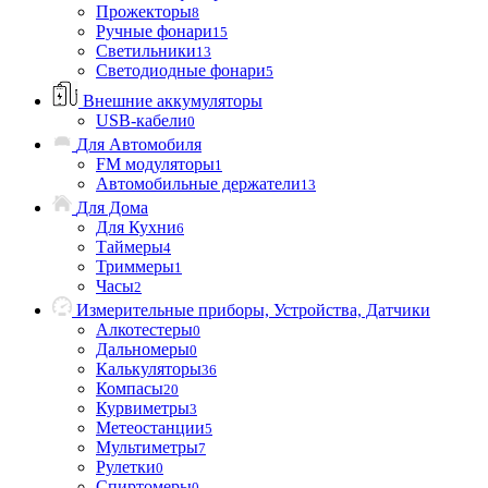
Прожекторы
8
Ручные фонари
15
Светильники
13
Светодиодные фонари
5
Внешние аккумуляторы
USB-кабели
0
Для Автомобиля
FM модуляторы
1
Автомобильные держатели
13
Для Дома
Для Кухни
6
Таймеры
4
Триммеры
1
Часы
2
Измерительные приборы, Устройства, Датчики
Алкотестеры
0
Дальномеры
0
Калькуляторы
36
Компасы
20
Курвиметры
3
Метеостанции
5
Мультиметры
7
Рулетки
0
Спиртомеры
0