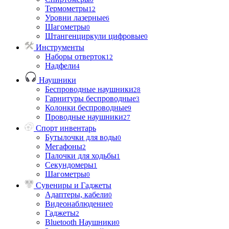
Термометры
12
Уровни лазерные
6
Шагометры
0
Штангенциркули цифровые
0
Инструменты
Наборы отверток
12
Надфели
4
Наушники
Беспроводные наушники
28
Гарнитуры беспроводные
3
Колонки беспроводные
9
Проводные наушники
27
Спорт инвентарь
Бутылочки для воды
0
Мегафоны
2
Палочки для ходьбы
1
Секундомеры
1
Шагометры
0
Сувениры и Гаджеты
Адаптеры, кабели
0
Видеонаблюдение
0
Гаджеты
2
Bluetooth Наушники
0