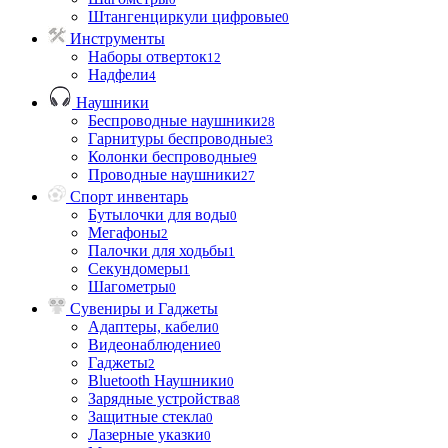
Штангенциркули цифровые
0
Инструменты
Наборы отверток
12
Надфели
4
Наушники
Беспроводные наушники
28
Гарнитуры беспроводные
3
Колонки беспроводные
9
Проводные наушники
27
Спорт инвентарь
Бутылочки для воды
0
Мегафоны
2
Палочки для ходьбы
1
Секундомеры
1
Шагометры
0
Сувениры и Гаджеты
Адаптеры, кабели
0
Видеонаблюдение
0
Гаджеты
2
Bluetooth Наушники
0
Зарядные устройства
8
Защитные стекла
0
Лазерные указки
0