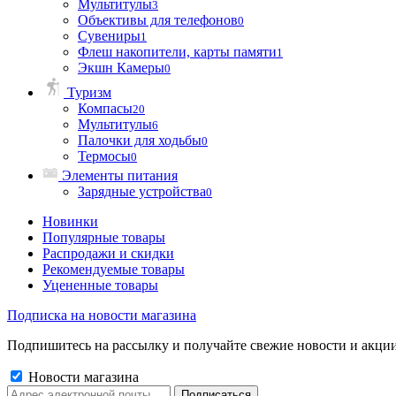
Мультитулы
3
Объективы для телефонов
0
Сувениры
1
Флеш накопители, карты памяти
1
Экшн Камеры
0
Туризм
Компасы
20
Мультитулы
6
Палочки для ходьбы
0
Термосы
0
Элементы питания
Зарядные устройства
0
Новинки
Популярные товары
Распродажи и скидки
Рекомендуемые товары
Уцененные товары
Подписка на новости магазина
Подпишитесь на рассылку и получайте свежие новости и акции
Новости магазина