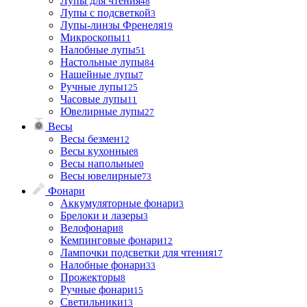
Лупы для чтения
48
Лупы с подсветкой
3
Лупы-линзы Френеля
19
Микроскопы
11
Налобные лупы
51
Настольные лупы
84
Нашейные лупы
7
Ручные лупы
125
Часовые лупы
11
Ювелирные лупы
27
Весы
Весы безмен
12
Весы кухонные
8
Весы напольные
0
Весы ювелирные
73
Фонари
Аккумуляторные фонари
3
Брелоки и лазеры
3
Велофонари
8
Кемпинговые фонари
12
Лампочки подсветки для чтения
17
Налобные фонари
33
Прожекторы
8
Ручные фонари
15
Светильники
13