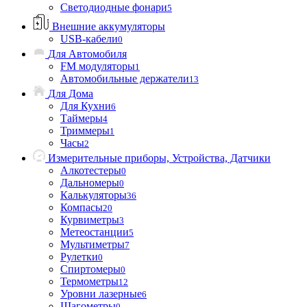
Светодиодные фонари
5
Внешние аккумуляторы
USB-кабели
0
Для Автомобиля
FM модуляторы
1
Автомобильные держатели
13
Для Дома
Для Кухни
6
Таймеры
4
Триммеры
1
Часы
2
Измерительные приборы, Устройства, Датчики
Алкотестеры
0
Дальномеры
0
Калькуляторы
36
Компасы
20
Курвиметры
3
Метеостанции
5
Мультиметры
7
Рулетки
0
Спиртомеры
0
Термометры
12
Уровни лазерные
6
Шагометры
0