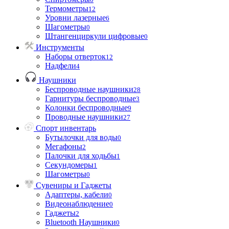
Термометры
12
Уровни лазерные
6
Шагометры
0
Штангенциркули цифровые
0
Инструменты
Наборы отверток
12
Надфели
4
Наушники
Беспроводные наушники
28
Гарнитуры беспроводные
3
Колонки беспроводные
9
Проводные наушники
27
Спорт инвентарь
Бутылочки для воды
0
Мегафоны
2
Палочки для ходьбы
1
Секундомеры
1
Шагометры
0
Сувениры и Гаджеты
Адаптеры, кабели
0
Видеонаблюдение
0
Гаджеты
2
Bluetooth Наушники
0