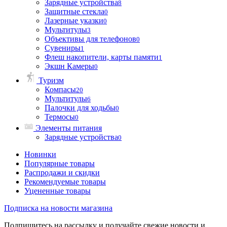
Зарядные устройства
8
Защитные стекла
0
Лазерные указки
0
Мультитулы
3
Объективы для телефонов
0
Сувениры
1
Флеш накопители, карты памяти
1
Экшн Камеры
0
Туризм
Компасы
20
Мультитулы
6
Палочки для ходьбы
0
Термосы
0
Элементы питания
Зарядные устройства
0
Новинки
Популярные товары
Распродажи и скидки
Рекомендуемые товары
Уцененные товары
Подписка на новости магазина
Подпишитесь на рассылку и получайте свежие новости и