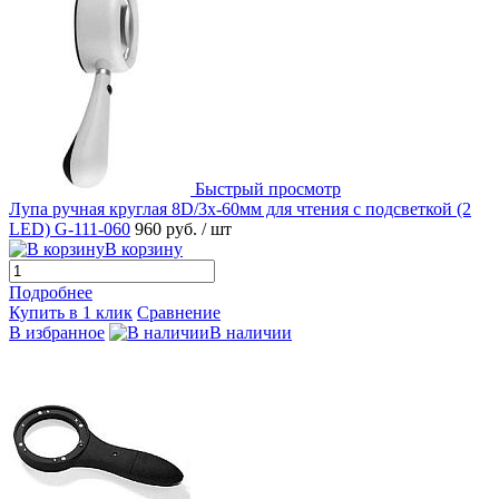
Быстрый просмотр
Лупа ручная круглая 8D/3x-60мм для чтения с подсветкой (2
LED) G-111-060
960 руб.
/ шт
В корзину
Подробнее
Купить в 1 клик
Сравнение
В избранное
В наличии