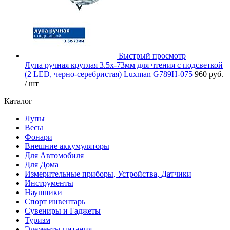
Быстрый просмотр
Лупа ручная круглая 3.5х-73мм для чтения с подсветкой
(2 LED, черно-серебристая) Luxman G789H-075
960 руб.
/ шт
Каталог
Лупы
Весы
Фонари
Внешние аккумуляторы
Для Автомобиля
Для Дома
Измерительные приборы, Устройства, Датчики
Инструменты
Наушники
Спорт инвентарь
Сувениры и Гаджеты
Туризм
Элементы питания