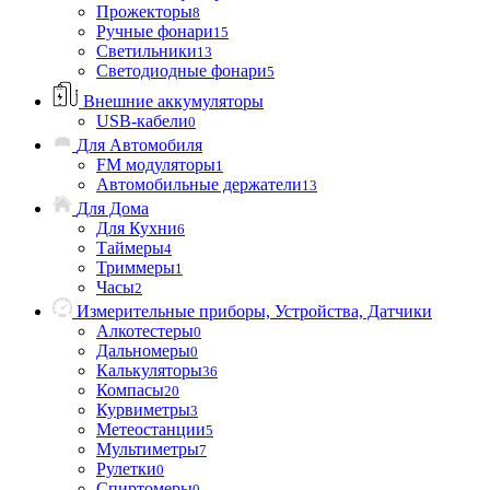
Прожекторы
8
Ручные фонари
15
Светильники
13
Светодиодные фонари
5
Внешние аккумуляторы
USB-кабели
0
Для Автомобиля
FM модуляторы
1
Автомобильные держатели
13
Для Дома
Для Кухни
6
Таймеры
4
Триммеры
1
Часы
2
Измерительные приборы, Устройства, Датчики
Алкотестеры
0
Дальномеры
0
Калькуляторы
36
Компасы
20
Курвиметры
3
Метеостанции
5
Мультиметры
7
Рулетки
0
Спиртомеры
0