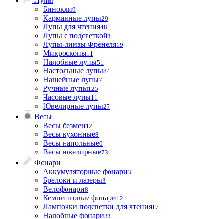
Лупы
Бинокли
9
Карманные лупы
29
Лупы для чтения
48
Лупы с подсветкой
3
Лупы-линзы Френеля
19
Микроскопы
11
Налобные лупы
51
Настольные лупы
84
Нашейные лупы
7
Ручные лупы
125
Часовые лупы
11
Ювелирные лупы
27
Весы
Весы безмен
12
Весы кухонные
8
Весы напольные
0
Весы ювелирные
73
Фонари
Аккумуляторные фонари
3
Брелоки и лазеры
3
Велофонари
8
Кемпинговые фонари
12
Лампочки подсветки для чтения
17
Налобные фонари
33