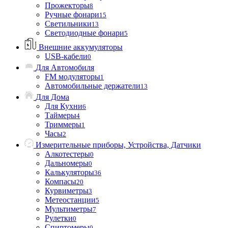
Прожекторы
8
Ручные фонари
15
Светильники
13
Светодиодные фонари
5
Внешние аккумуляторы
USB-кабели
0
Для Автомобиля
FM модуляторы
1
Автомобильные держатели
13
Для Дома
Для Кухни
6
Таймеры
4
Триммеры
1
Часы
2
Измерительные приборы, Устройства, Датчики
Алкотестеры
0
Дальномеры
0
Калькуляторы
36
Компасы
20
Курвиметры
3
Метеостанции
5
Мультиметры
7
Рулетки
0
Спиртомеры
0