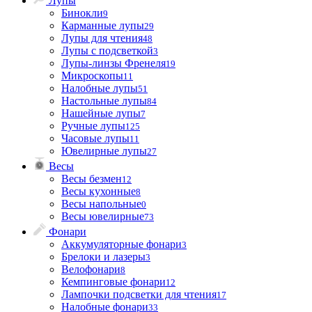
Лупы
Бинокли
9
Карманные лупы
29
Лупы для чтения
48
Лупы с подсветкой
3
Лупы-линзы Френеля
19
Микроскопы
11
Налобные лупы
51
Настольные лупы
84
Нашейные лупы
7
Ручные лупы
125
Часовые лупы
11
Ювелирные лупы
27
Весы
Весы безмен
12
Весы кухонные
8
Весы напольные
0
Весы ювелирные
73
Фонари
Аккумуляторные фонари
3
Брелоки и лазеры
3
Велофонари
8
Кемпинговые фонари
12
Лампочки подсветки для чтения
17
Налобные фонари
33