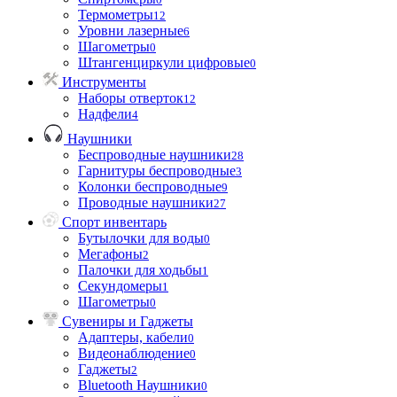
Термометры
12
Уровни лазерные
6
Шагометры
0
Штангенциркули цифровые
0
Инструменты
Наборы отверток
12
Надфели
4
Наушники
Беспроводные наушники
28
Гарнитуры беспроводные
3
Колонки беспроводные
9
Проводные наушники
27
Спорт инвентарь
Бутылочки для воды
0
Мегафоны
2
Палочки для ходьбы
1
Секундомеры
1
Шагометры
0
Сувениры и Гаджеты
Адаптеры, кабели
0
Видеонаблюдение
0
Гаджеты
2
Bluetooth Наушники
0