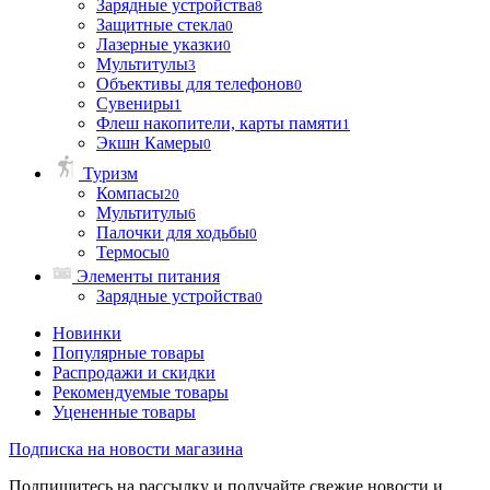
Зарядные устройства
8
Защитные стекла
0
Лазерные указки
0
Мультитулы
3
Объективы для телефонов
0
Сувениры
1
Флеш накопители, карты памяти
1
Экшн Камеры
0
Туризм
Компасы
20
Мультитулы
6
Палочки для ходьбы
0
Термосы
0
Элементы питания
Зарядные устройства
0
Новинки
Популярные товары
Распродажи и скидки
Рекомендуемые товары
Уцененные товары
Подписка на новости магазина
Подпишитесь на рассылку и получайте свежие новости и