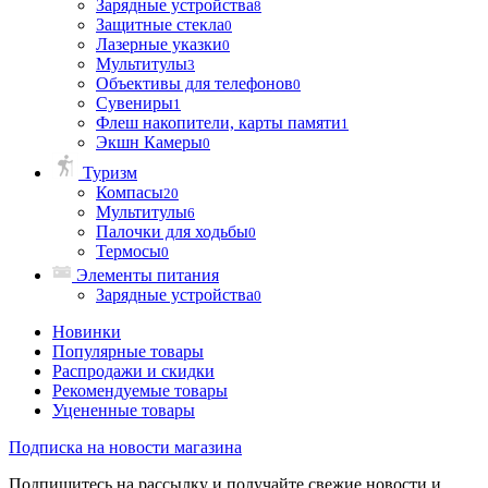
Зарядные устройства
8
Защитные стекла
0
Лазерные указки
0
Мультитулы
3
Объективы для телефонов
0
Сувениры
1
Флеш накопители, карты памяти
1
Экшн Камеры
0
Туризм
Компасы
20
Мультитулы
6
Палочки для ходьбы
0
Термосы
0
Элементы питания
Зарядные устройства
0
Новинки
Популярные товары
Распродажи и скидки
Рекомендуемые товары
Уцененные товары
Подписка на новости магазина
Подпишитесь на рассылку и получайте свежие новости и