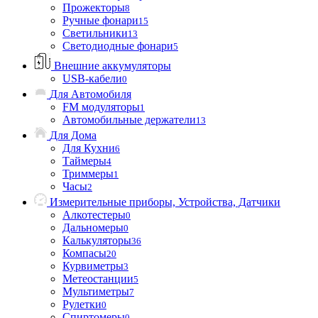
Прожекторы
8
Ручные фонари
15
Светильники
13
Светодиодные фонари
5
Внешние аккумуляторы
USB-кабели
0
Для Автомобиля
FM модуляторы
1
Автомобильные держатели
13
Для Дома
Для Кухни
6
Таймеры
4
Триммеры
1
Часы
2
Измерительные приборы, Устройства, Датчики
Алкотестеры
0
Дальномеры
0
Калькуляторы
36
Компасы
20
Курвиметры
3
Метеостанции
5
Мультиметры
7
Рулетки
0
Спиртомеры
0