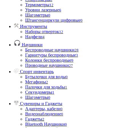
Термометры
12
Уровни лазерные
6
Шагометры
0
Штангенциркули цифровые
0
Инструменты
Наборы отверток
12
Надфели
4
Наушники
Беспроводные наушники
28
Гарнитуры беспроводные
3
Колонки беспроводные
9
Проводные наушники
27
Спорт инвентарь
Бутылочки для воды
0
Мегафоны
2
Палочки для ходьбы
1
Секундомеры
1
Шагометры
0
Сувениры и Гаджеты
Адаптеры, кабели
0
Видеонаблюдение
0
Гаджеты
2
Bluetooth Наушники
0