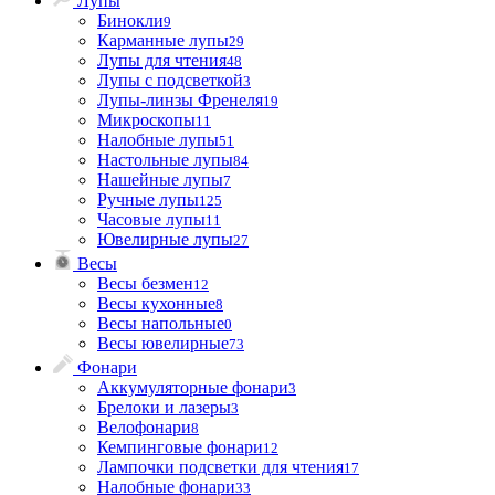
Лупы
Бинокли
9
Карманные лупы
29
Лупы для чтения
48
Лупы с подсветкой
3
Лупы-линзы Френеля
19
Микроскопы
11
Налобные лупы
51
Настольные лупы
84
Нашейные лупы
7
Ручные лупы
125
Часовые лупы
11
Ювелирные лупы
27
Весы
Весы безмен
12
Весы кухонные
8
Весы напольные
0
Весы ювелирные
73
Фонари
Аккумуляторные фонари
3
Брелоки и лазеры
3
Велофонари
8
Кемпинговые фонари
12
Лампочки подсветки для чтения
17
Налобные фонари
33