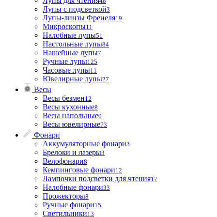
Лупы для чтения
48
Лупы с подсветкой
3
Лупы-линзы Френеля
19
Микроскопы
11
Налобные лупы
51
Настольные лупы
84
Нашейные лупы
7
Ручные лупы
125
Часовые лупы
11
Ювелирные лупы
27
Весы
Весы безмен
12
Весы кухонные
8
Весы напольные
0
Весы ювелирные
73
Фонари
Аккумуляторные фонари
3
Брелоки и лазеры
3
Велофонари
8
Кемпинговые фонари
12
Лампочки подсветки для чтения
17
Налобные фонари
33
Прожекторы
8
Ручные фонари
15
Светильники
13