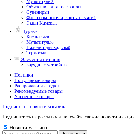
Мультитулы
3
Объективы для телефонов
0
Сувениры
1
Флеш накопители, карты памяти
1
Экшн Камеры
0
Туризм
Компасы
20
Мультитулы
6
Палочки для ходьбы
0
Термосы
0
Элементы питания
Зарядные устройства
0
Новинки
Популярные товары
Распродажи и скидки
Рекомендуемые товары
Уцененные товары
Подписка на новости магазина
Подпишитесь на рассылку и получайте свежие новости и акции
Новости магазина