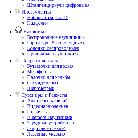
Штангенциркули цифровые
0
Инструменты
Наборы отверток
12
Надфели
4
Наушники
Беспроводные наушники
28
Гарнитуры беспроводные
3
Колонки беспроводные
9
Проводные наушники
27
Спорт инвентарь
Бутылочки для воды
0
Мегафоны
2
Палочки для ходьбы
1
Секундомеры
1
Шагометры
0
Сувениры и Гаджеты
Адаптеры, кабели
0
Видеонаблюдение
0
Гаджеты
2
Bluetooth Наушники
0
Зарядные устройства
8
Защитные стекла
0
Лазерные указки
0