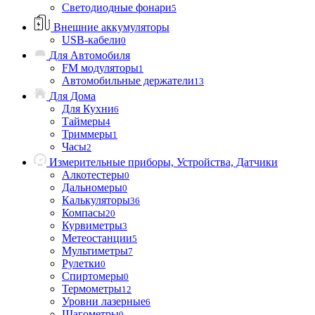
Светодиодные фонари
5
Внешние аккумуляторы
USB-кабели
0
Для Автомобиля
FM модуляторы
1
Автомобильные держатели
13
Для Дома
Для Кухни
6
Таймеры
4
Триммеры
1
Часы
2
Измерительные приборы, Устройства, Датчики
Алкотестеры
0
Дальномеры
0
Калькуляторы
36
Компасы
20
Курвиметры
3
Метеостанции
5
Мультиметры
7
Рулетки
0
Спиртомеры
0
Термометры
12
Уровни лазерные
6
Шагометры
0