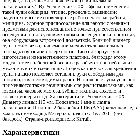
шнурке, с подставкой и подсветкой (1 мини-лампа
накаливания 3,5 В). Увеличение: 2.0X. Сферы применения
такой лупы обширны: чтение, рукоделие, вышивание,
радиотехнические и ювелирные работы, часовые работы,
медицина. Удобное приспособление для работы с мелкими
предметами для использования не только при естественном
освещении, но и в условиях плохой освещенности, поскольку
она оборудована встроенной подсветкой. Большой диаметр
лупы позволяет одновременно увеличить значительную
площадь изучаемой поверхности. Линза и корпус лупы
изготовлены из качественного пластика, благодаря этому
модель имеет небольшой вес и не разобьется при небольших
механических воздействиях. Подвеска-шнурок для крепления
лупы на шею позволяет оставлять руки свободными для
производства необходимых работ. Настольные лупы успешно
применяются также различными специалистами такими, как
ювелиры, часовые мастера, зубные техники, археологи,
коллекционеры и т.д. Характеристики: Увеличение: 2.0X.
Диаметр линзы: 115 мм. Подсветка: 1 мини-лампа
накаливания. Питание: 2 батарейки LR6 (AA) (пальчиковые, в
комплект не входят). Материал: пластик. Вес: 268 г (без
батареек). Страна-производитель: Китай.
Характеристики