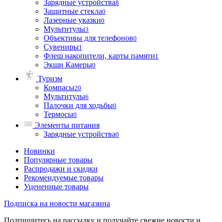
Зарядные устройства
8
Защитные стекла
0
Лазерные указки
0
Мультитулы
3
Объективы для телефонов
0
Сувениры
1
Флеш накопители, карты памяти
1
Экшн Камеры
0
Туризм
Компасы
20
Мультитулы
6
Палочки для ходьбы
0
Термосы
0
Элементы питания
Зарядные устройства
0
Новинки
Популярные товары
Распродажи и скидки
Рекомендуемые товары
Уцененные товары
Подписка на новости магазина
Подпишитесь на рассылку и получайте свежие новости и