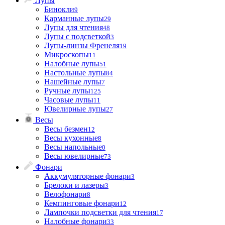
Лупы
Бинокли
9
Карманные лупы
29
Лупы для чтения
48
Лупы с подсветкой
3
Лупы-линзы Френеля
19
Микроскопы
11
Налобные лупы
51
Настольные лупы
84
Нашейные лупы
7
Ручные лупы
125
Часовые лупы
11
Ювелирные лупы
27
Весы
Весы безмен
12
Весы кухонные
8
Весы напольные
0
Весы ювелирные
73
Фонари
Аккумуляторные фонари
3
Брелоки и лазеры
3
Велофонари
8
Кемпинговые фонари
12
Лампочки подсветки для чтения
17
Налобные фонари
33