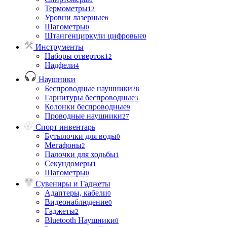
Термометры
12
Уровни лазерные
6
Шагометры
0
Штангенциркули цифровые
0
Инструменты
Наборы отверток
12
Надфели
4
Наушники
Беспроводные наушники
28
Гарнитуры беспроводные
3
Колонки беспроводные
9
Проводные наушники
27
Спорт инвентарь
Бутылочки для воды
0
Мегафоны
2
Палочки для ходьбы
1
Секундомеры
1
Шагометры
0
Сувениры и Гаджеты
Адаптеры, кабели
0
Видеонаблюдение
0
Гаджеты
2
Bluetooth Наушники
0