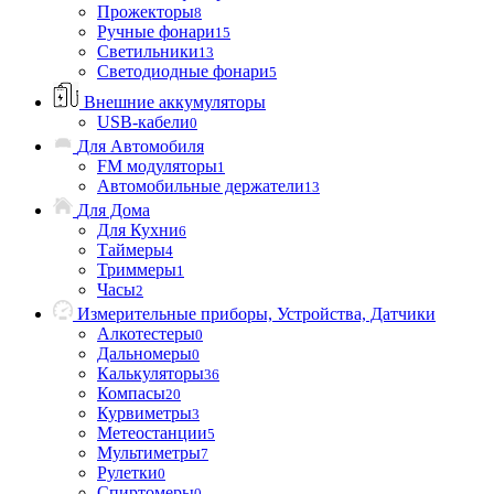
Прожекторы
8
Ручные фонари
15
Светильники
13
Светодиодные фонари
5
Внешние аккумуляторы
USB-кабели
0
Для Автомобиля
FM модуляторы
1
Автомобильные держатели
13
Для Дома
Для Кухни
6
Таймеры
4
Триммеры
1
Часы
2
Измерительные приборы, Устройства, Датчики
Алкотестеры
0
Дальномеры
0
Калькуляторы
36
Компасы
20
Курвиметры
3
Метеостанции
5
Мультиметры
7
Рулетки
0
Спиртомеры
0