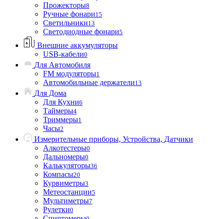
Прожекторы
8
Ручные фонари
15
Светильники
13
Светодиодные фонари
5
Внешние аккумуляторы
USB-кабели
0
Для Автомобиля
FM модуляторы
1
Автомобильные держатели
13
Для Дома
Для Кухни
6
Таймеры
4
Триммеры
1
Часы
2
Измерительные приборы, Устройства, Датчики
Алкотестеры
0
Дальномеры
0
Калькуляторы
36
Компасы
20
Курвиметры
3
Метеостанции
5
Мультиметры
7
Рулетки
0
Спиртомеры
0