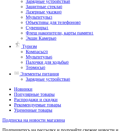
Зарядные устройства
8
Защитные стекла
0
Лазерные указки
0
Мультитулы
3
Объективы для телефонов
0
Сувениры
1
Флеш накопители, карты памяти
1
Экшн Камеры
0
Туризм
Компасы
20
Мультитулы
6
Палочки для ходьбы
0
Термосы
0
Элементы питания
Зарядные устройства
0
Новинки
Популярные товары
Распродажи и скидки
Рекомендуемые товары
Уцененные товары
Подписка на новости магазина
Подпишитесь на рассылку и получайте свежие новости и