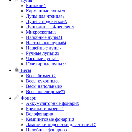
Лупы
Бинокли
9
Карманные лупы
29
Лупы для чтения
48
Лупы с подсветкой
3
Лупы-линзы Френеля
19
Микроскопы
11
Налобные лупы
51
Настольные лупы
84
Нашейные лупы
7
Ручные лупы
125
Часовые лупы
11
Ювелирные лупы
27
Весы
Весы безмен
12
Весы кухонные
8
Весы напольные
0
Весы ювелирные
73
Фонари
Аккумуляторные фонари
3
Брелоки и лазеры
3
Велофонари
8
Кемпинговые фонари
12
Лампочки подсветки для чтения
17
Налобные фонари
33