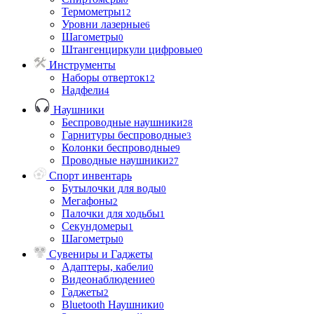
Термометры
12
Уровни лазерные
6
Шагометры
0
Штангенциркули цифровые
0
Инструменты
Наборы отверток
12
Надфели
4
Наушники
Беспроводные наушники
28
Гарнитуры беспроводные
3
Колонки беспроводные
9
Проводные наушники
27
Спорт инвентарь
Бутылочки для воды
0
Мегафоны
2
Палочки для ходьбы
1
Секундомеры
1
Шагометры
0
Сувениры и Гаджеты
Адаптеры, кабели
0
Видеонаблюдение
0
Гаджеты
2
Bluetooth Наушники
0